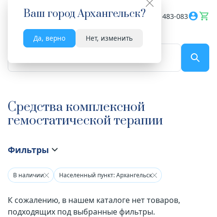
Ваш город
Архангельск
?
Весь сайт
8182 483-083
Да, верно
Нет, изменить
По названию...
Средства комплексной
гемостатической терапии
Фильтры
В наличии
Населенный пункт: Архангельск
К сожалению, в нашем каталоге нет товаров,
подходящих под выбранные фильтры.