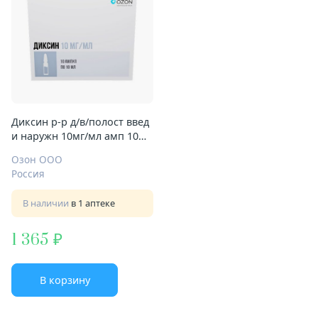
Диксин р-р д/в/полост введ
и наружн 10мг/мл амп 10мл
№10
Озон ООО
Россия
В наличии
в 1 аптеке
1 365
В корзину