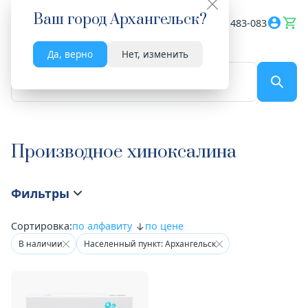
Ваш город
Архангельск
?
Весь сайт
8182 483-083
Да, верно
Нет, изменить
По названию...
Производное хиноксалина
Фильтры
Сортировка:
по алфавиту
по цене
В наличии
Населенный пункт: Архангельск