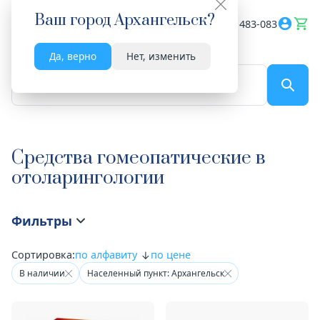
Ваш город
Архангельск
?
Весь сайт
8182 483-083
Да, верно
Нет, изменить
По названию...
Средства гомеопатические в
отоларингологии
Фильтры
Сортировка:
по алфавиту
по цене
В наличии
Населенный пункт: Архангельск