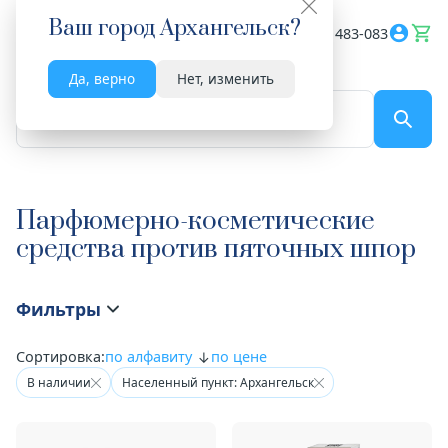
Ваш город
Архангельск
?
Весь сайт
8182 483-083
Да, верно
Нет, изменить
По названию...
Парфюмерно-косметические
средства против пяточных шпор
Фильтры
Сортировка:
по алфавиту
по цене
В наличии
Населенный пункт: Архангельск