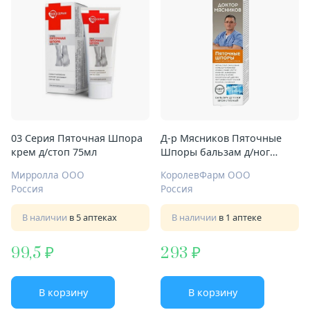
03 Серия Пяточная Шпора
Д-р Мясников Пяточные
крем д/стоп 75мл
Шпоры бальзам д/ног
биоактивный 125мл
Мирролла ООО
КоролевФарм ООО
Россия
Россия
В наличии
в 5 аптеках
В наличии
в 1 аптеке
99,5
293
В корзину
В корзину