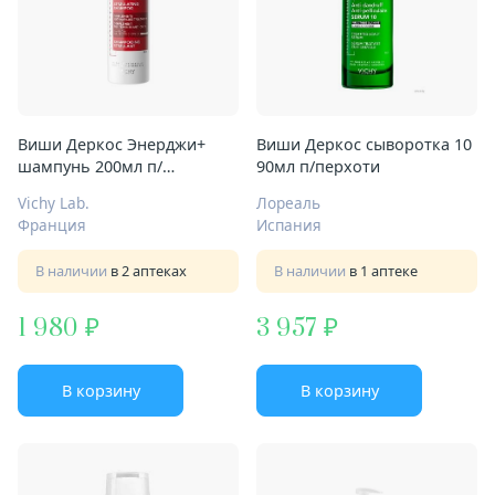
Виши Деркос Энерджи+
Виши Деркос сыворотка 10
шампунь 200мл п/
90мл п/перхоти
выпадения волос
Vichy Lab.
Лореаль
Франция
Испания
В наличии
в 2 аптеках
В наличии
в 1 аптеке
1 980
3 957
В корзину
В корзину