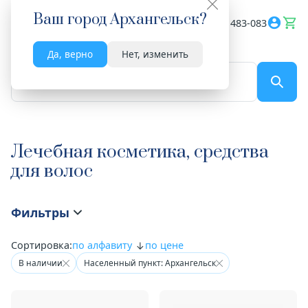
Ваш город
Архангельск
?
Весь сайт
8182 483-083
Да, верно
Нет, изменить
По названию...
Лечебная косметика, средства
для волос
Фильтры
Сортировка:
по алфавиту
по цене
В наличии
Населенный пункт: Архангельск