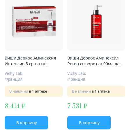
Виши Деркос Аминексил
Виши Деркос Аминексил
Интенсив 5 ср-во п/
Реген сыворотка 90мл д/
выпадения волос амп №21
укреп и роста волос
Vichy Lab.
Vichy Lab.
д/женщин
Франция
Франция
В наличии
в 1 аптеке
В наличии
в 1 аптеке
8 414
7 531
В корзину
В корзину