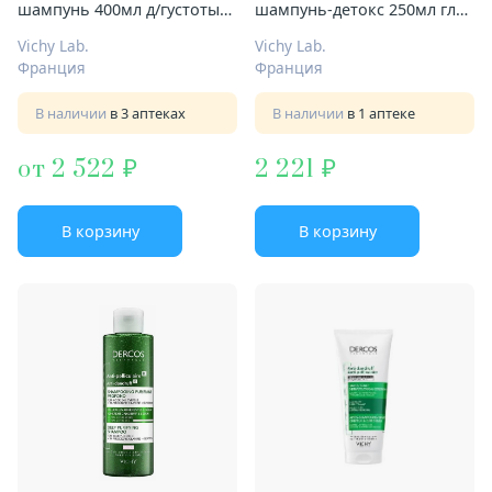
шампунь 400мл д/густоты
шампунь-детокс 250мл глуб
волос
очищение
Vichy Lab.
Vichy Lab.
Франция
Франция
В наличии
в 3 аптеках
В наличии
в 1 аптеке
от 2 522
2 221
В корзину
В корзину