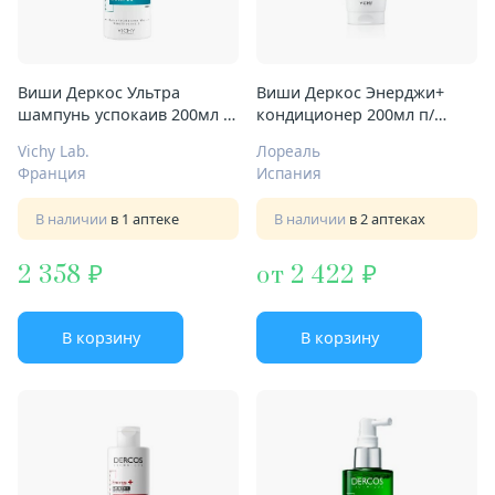
Виши Деркос Ультра
Виши Деркос Энерджи+
шампунь успокаив 200мл д/
кондиционер 200мл п/
сух волос
выпадения волос
Vichy Lab.
Лореаль
Франция
Испания
В наличии
в 1 аптеке
В наличии
в 2 аптеках
2 358
от 2 422
В корзину
В корзину