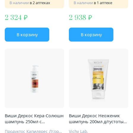
В наличии
в 2 аптеках
В наличии
в 1 аптеке
2 324
2 938
В корзину
В корзину
Виши Деркос Кера-Солюшн
Виши Деркос Неоженик
шампунь 250мл с
шампунь 200мл д/густоты
комплексом про-кератин
волос
Продуктос Капилярес Л\'ореаль С.А.
Vichy Lab.