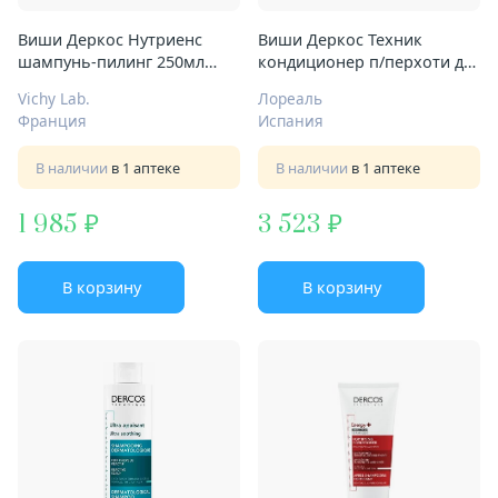
Виши Деркос Нутриенс
Виши Деркос Техник
шампунь-пилинг 250мл
кондиционер п/перхоти д/
глуб очищение
волос и кожи головы 200мл
Vichy Lab.
Лореаль
увлажн
Франция
Испания
В наличии
в 1 аптеке
В наличии
в 1 аптеке
1 985
3 523
В корзину
В корзину