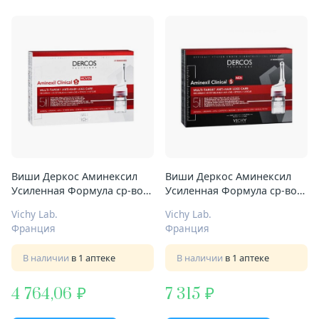
Виши Деркос Аминексил
Виши Деркос Аминексил
Усиленная Формула ср-во
Усиленная Формула ср-во
п/выпадения волос амп 6мл
п/выпадения волос амп 6мл
Vichy Lab.
Vichy Lab.
№21 д/женщин
№21 д/мужчин
Франция
Франция
В наличии
в 1 аптеке
В наличии
в 1 аптеке
4 764,06
7 315