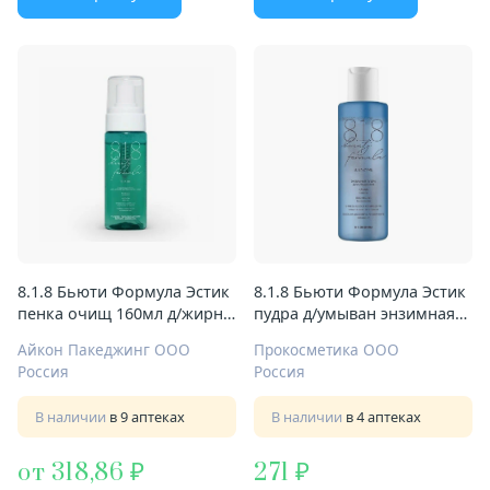
8.1.8 Бьюти Формула Эстик
8.1.8 Бьюти Формула Эстик
пенка очищ 160мл д/жирн
пудра д/умыван энзимная
чувств кожи
100мл д/чувствит кожи
Айкон Пакеджинг ООО
Прокосметика ООО
Россия
Россия
В наличии
в 9 аптеках
В наличии
в 4 аптеках
от 318,86
271