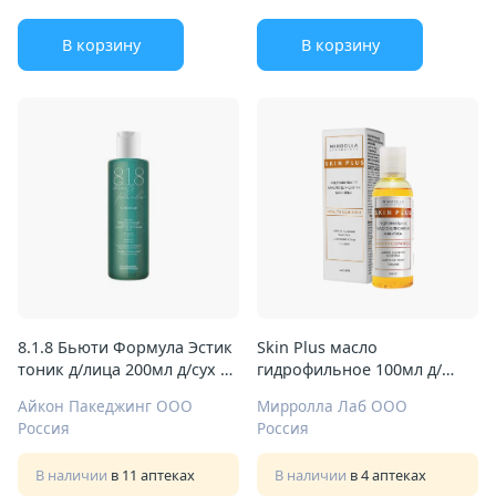
В корзину
В корзину
8.1.8 Бьюти Формула Эстик
Skin Plus масло
тоник д/лица 200мл д/сух и
гидрофильное 100мл д/
сверхчувствит кожи
снятия макияжа
Айкон Пакеджинг ООО
Мирролла Лаб ООО
Россия
Россия
В наличии
в 11 аптеках
В наличии
в 4 аптеках