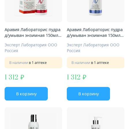
Аравия Лабораторис пудра
Аравия Лабораторис пудра
д/умыван энзимная 150мл
д/умыван энзимная 150мл
РНА-к-ты
экстр овса
Эксперт Лаборатория ООО
Эксперт Лаборатория ООО
Россия
Россия
В наличии
в 1 аптеке
В наличии
в 1 аптеке
1 312
1 312
В корзину
В корзину