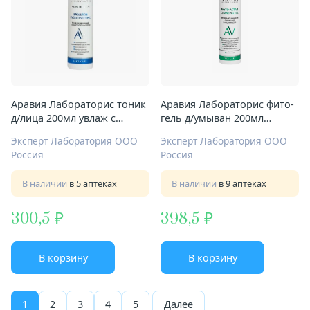
Аравия Лабораторис тоник
Аравия Лабораторис фито-
д/лица 200мл увлаж с
гель д/умыван 200мл
гиалур кислотой
ниацинамид
Эксперт Лаборатория ООО
Эксперт Лаборатория ООО
Россия
Россия
В наличии
в 5 аптеках
В наличии
в 9 аптеках
300,5
398,5
В корзину
В корзину
1
2
3
4
5
Далее