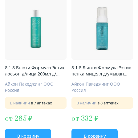
8.1.8 Бьюти Формула Эстик
8.1.8 Бьюти Формула Эстик
лосьон д/лица 200мл д/
пенка мицелл д/умыван
жирн и чувствит кожи
160мл д/сух и
Айкон Пакеджинг ООО
Айкон Пакеджинг ООО
сверхчувствит кожи
Россия
Россия
В наличии
в 7 аптеках
В наличии
в 8 аптеках
от 285
от 332
В корзину
В корзину