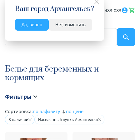
Ваш город
Архангельск
?
Весь сайт
8182 483-083
Да, верно
Нет, изменить
По названию...
Белье для беременных и
кормящих
Фильтры
Сортировка:
по алфавиту
по цене
В наличии
Населенный пункт: Архангельск