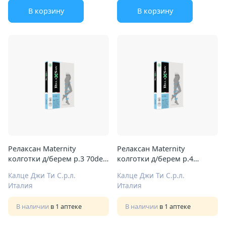
В корзину
В корзину
Релаксан Maternity
Релаксан Maternity
колготки д/берем р.3 70den
колготки д/берем р.4
телесн
140den черн
Калце Джи Ти С.р.л.
Калце Джи Ти С.р.л.
Италия
Италия
В наличии
в 1 аптеке
В наличии
в 1 аптеке