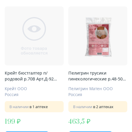
Крейт бюстгалтер п/
Пелигрин трусики
родовой р.70B Арт.Д-92
гинекологические р.48-50
бело-голуб
(L) №5 п/родовые
Крейт ООО
Пелигрин Матен ООО
Россия
Россия
В наличии
в 1 аптеке
В наличии
в 2 аптеках
199
463,5