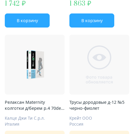
1 742
1 863
В корзину
В корзину
Релаксан Maternity
Трусы дородовые д-12 №5
колготки д/берем р.4 70den
черно-фиолет
черн
Калце Джи Ти С.р.л.
Крейт ООО
Италия
Россия