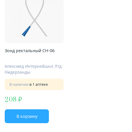
Зонд ректальный CH-06
Апексмед Интернейшнл Лтд
Нидерланды
В наличии
в 1 аптеке
208
В корзину