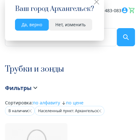
Ваш город
Архангельск
?
Весь сайт
8182 483-083
Да, верно
Нет, изменить
По названию...
Трубки и зонды
Фильтры
Сортировка:
по алфавиту
по цене
В наличии
Населенный пункт: Архангельск