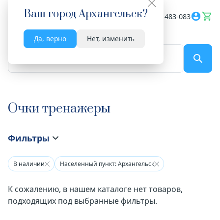
Ваш город
Архангельск
?
Весь сайт
8182 483-083
Да, верно
Нет, изменить
По названию...
Очки тренажеры
Фильтры
В наличии
Населенный пункт: Архангельск
К сожалению, в нашем каталоге нет товаров,
подходящих под выбранные фильтры.