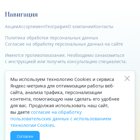
Навигация
Акции
Ассортимент
География
О компании
Контакты
Политика обработки персональных данных
Согласие на обработку персональных данных на сайте
Имеются противопоказания. Необходимо ознакомиться
с инструкцией или получить консультацию специалиста.
© 2023—2026 Все права защищены.
Мы используем технологию Cookies и сервиса
Яндекс-метрика для оптимизации работы веб-
Адрес
сайта, анализа трафика, персонализации
Архангельск, ул. Папанина, д. 19 (вход в здание со стороны
контента, помогающую нам сделать его удобнее
автоцентра «Тойота»)
для вас. Продолжая использовать наш сайт,
вы даете
согласие на обработку
Приемная Генерального директора
пользовательских данных с использованием
Телефон
+7 (8182) 63-60-31
технологии Cookies
.
Факс
+7 (8182) 68-66-71
Согласен
Эл. почта
office@aptekaf.ru