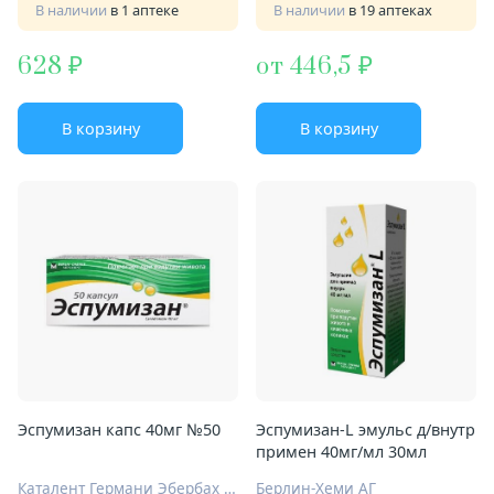
В наличии
в 1 аптеке
В наличии
в 19 аптеках
628
от 446,5
В корзину
В корзину
Эспумизан капс 40мг №50
Эспумизан-L эмульс д/внутр
примен 40мг/мл 30мл
Каталент Германи Эбербах ГмбХ
Берлин-Хеми АГ