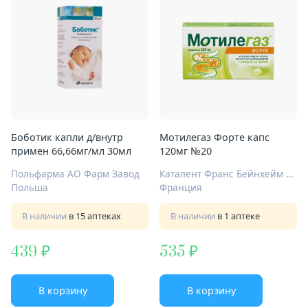
Боботик капли д/внутр
Мотилегаз Форте капс
примен 66,66мг/мл 30мл
120мг №20
Польфарма АО Фарм Завод
Каталент Франс Бейнхейм СА
Польша
Франция
В наличии
в 15 аптеках
В наличии
в 1 аптеке
439
535
В корзину
В корзину