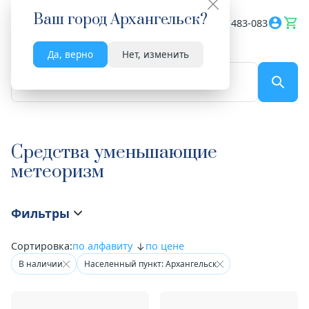
Ваш город
Архангельск
?
Весь сайт
8182 483-083
Да, верно
Нет, изменить
По названию...
Средства уменьшающие
метеоризм
Фильтры
Сортировка:
по алфавиту
по цене
В наличии
Населенный пункт: Архангельск