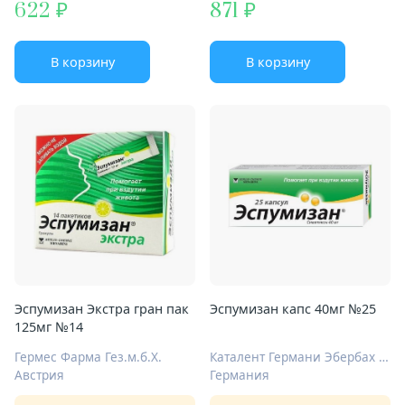
622
871
В корзину
В корзину
Эспумизан Экстра гран пак
Эспумизан капс 40мг №25
125мг №14
Гермес Фарма Гез.м.б.Х.
Каталент Германи Эбербах ГмбХ
Австрия
Германия