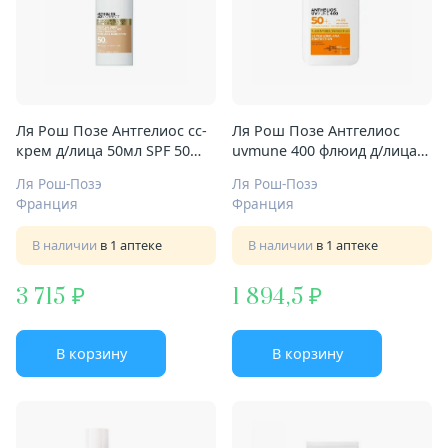
Ля Рош Позе Антгелиос cc-
Ля Рош Позе Антгелиос
крем д/лица 50мл SPF 50
uvmune 400 флюид д/лица
антивозраст
50мл солнцезащит
Ля Рош-Позэ
Ля Рош-Позэ
невидимый SPF50+/PPD42
Франция
Франция
В наличии
в 1 аптеке
В наличии
в 1 аптеке
3 715
1 894,5
В корзину
В корзину