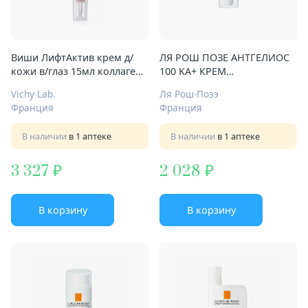
Виши ЛифтАктив крем д/
ЛЯ РОШ ПОЗЕ АНТГЕЛИОС
кожи в/глаз 15мл коллаген
100 KA+ КРЕМ
специалист
СОЛНЦЕЗАЩИТНЫЙ Д/
Vichy Lab.
Ля Рош-Позэ
ЛИЦА SPF50+ 50МЛ
Франция
Франция
(MB190300)
В наличии
в 1 аптеке
В наличии
в 1 аптеке
3 327
2 028
В корзину
В корзину