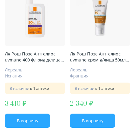
Ля Рош Позе Антгелиос
Ля Рош Позе Антгелиос
uvmune 400 флюид д/лица
uvmune крем д/лица 50мл
50мл солнцезащит п/
увлажн солнцезащит
Лореаль
Лореаль
пигментации SPF50+
SPF50+
Испания
Франция
В наличии
в 1 аптеке
В наличии
в 1 аптеке
3 410
2 340
В корзину
В корзину