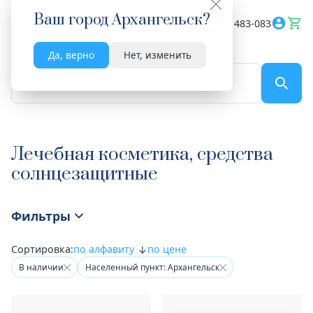
Ваш город
Архангельск
?
Весь сайт
8182 483-083
Да, верно
Нет, изменить
По названию...
Лечебная косметика, средства
солнцезащитные
Фильтры
Сортировка:
по алфавиту
по цене
В наличии
Населенный пункт: Архангельск