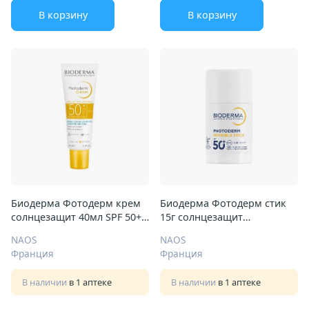
В корзину
В корзину
Биодерма Фотодерм крем
Биодерма Фотодерм стик
солнцезащит 40мл SPF 50+
15г солнцезащит
тональный светл оттенок
невидимый SPF 50+
NAOS
NAOS
Франция
Франция
В наличии
в 1 аптеке
В наличии
в 1 аптеке