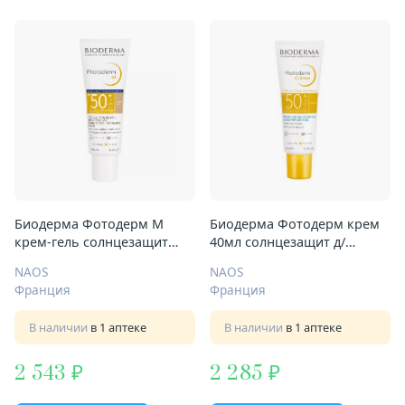
Биодерма Фотодерм М
Биодерма Фотодерм крем
крем-гель солнцезащит
40мл солнцезащит д/
40мл SPF 50+ тональный
чувствит кожи SPF 50+
NAOS
NAOS
светл оттенок
Франция
Франция
В наличии
в 1 аптеке
В наличии
в 1 аптеке
2 543
2 285