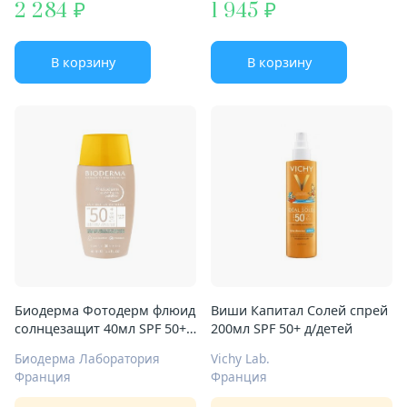
2 284
1 945
В корзину
В корзину
Биодерма Фотодерм флюид
Виши Капитал Солей спрей
солнцезащит 40мл SPF 50+
200мл SPF 50+ д/детей
мин фильтры светл оттенок
Биодерма Лаборатория
Vichy Lab.
Франция
Франция