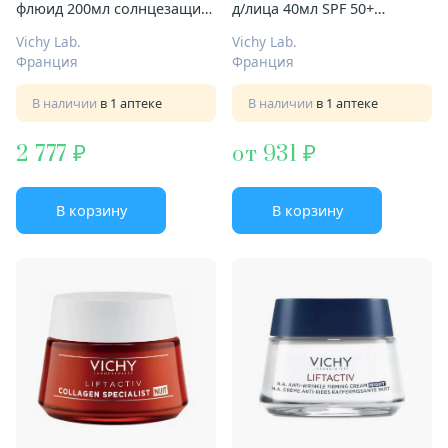
флюид 200мл солнцезащит
д/лица 40мл SPF 50+
легкий SPF 50+
невесомый с/защит
Vichy Lab.
Vichy Lab.
Франция
Франция
В наличии
в 1 аптеке
В наличии
в 1 аптеке
2 777
от 931
В корзину
В корзину