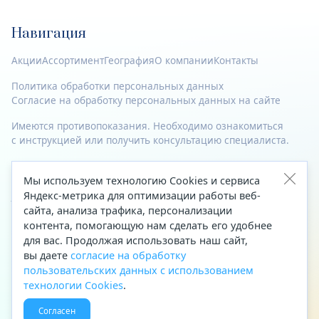
Навигация
Акции
Ассортимент
География
О компании
Контакты
Политика обработки персональных данных
Согласие на обработку персональных данных на сайте
Имеются противопоказания. Необходимо ознакомиться
с инструкцией или получить консультацию специалиста.
© 2023—2026 Все права защищены.
Мы используем технологию Cookies и сервиса
Яндекс-метрика для оптимизации работы веб-
Адрес
сайта, анализа трафика, персонализации
Архангельск, ул. Папанина, д. 19 (вход в здание со стороны
контента, помогающую нам сделать его удобнее
автоцентра «Тойота»)
для вас. Продолжая использовать наш сайт,
вы даете
согласие на обработку
Приемная Генерального директора
пользовательских данных с использованием
Телефон
+7 (8182) 63-60-31
технологии Cookies
.
Факс
+7 (8182) 68-66-71
Согласен
Эл. почта
office@aptekaf.ru