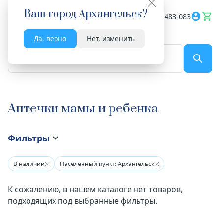
Ваш город
Архангельск
?
Весь сайт
8182 483-083
Да, верно
Нет, изменить
По названию...
Аптечки мамы и ребенка
Фильтры
В наличии
Населенный пункт: Архангельск
К сожалению, в нашем каталоге нет товаров,
подходящих под выбранные фильтры.