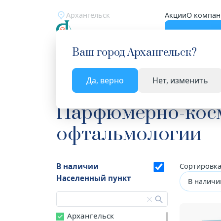
Архангельск
Акции
О компан
Катало
Ваш город
Архангельск
?
Да, верно
Нет, изменить
Главная
Каталог
Косметика
Парфюмерно-к
Парфюмерно-косме
офтальмологии
В наличии
Сортировка
Населенный пункт
В наличи
Архангельск