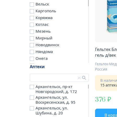
Вельск
Каргополь
Коряжма
Котлас
Мезень
Мирный
Новодвинск
Гельтек Б
Няндома
гель д/век
Онега
физиотера
Гельтек-Ме
Северодвинск
Аптеки
Россия
Сольвычегодск
Шенкурск
В налич
15 аптек
д. Бережная
Архангельск, пр-кт
Новгородский, д. 172
д. Петариха
Архангельск, ул.
376
д. Согра
Воскресенская, д. 95
п. Березник
Архангельск, ул.
п. Боброво
Шубина, д. 20
В кор