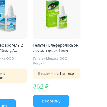
лефарогель 2
Гельтек Блефаролосьон
 15мл д/
лосьон д/век 15мл
пии век
дика ООО
Гельтек-Медика ООО
Россия
ии
в
В наличии
в 1 аптеке
ах
362
В корзину
зину