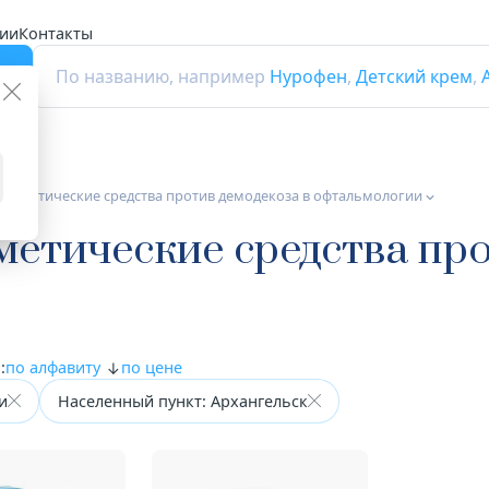
ии
Контакты
г
По названию, например
Нурофен
,
Детский крем
,
осметические средства против демодекоза в офтальмологии
тические средства про
:
по алфавиту
по цене
и
Населенный пункт: Архангельск