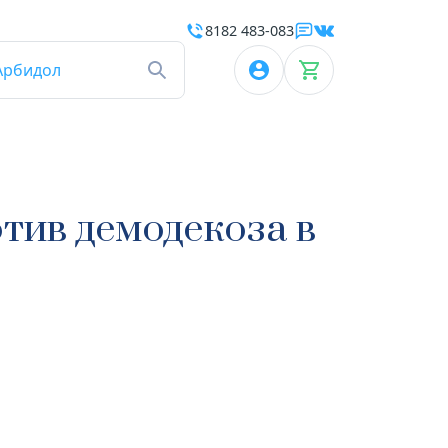
8182 483-083
Арбидол
тив демодекоза в