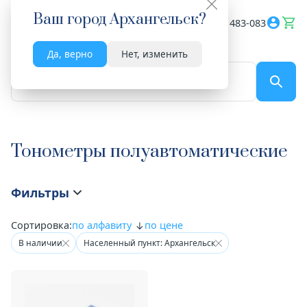
Ваш город
Архангельск
?
Весь сайт
8182 483-083
Да, верно
Нет, изменить
По названию...
Тонометры полуавтоматические
Фильтры
Сортировка:
по алфавиту
по цене
В наличии
Населенный пункт: Архангельск