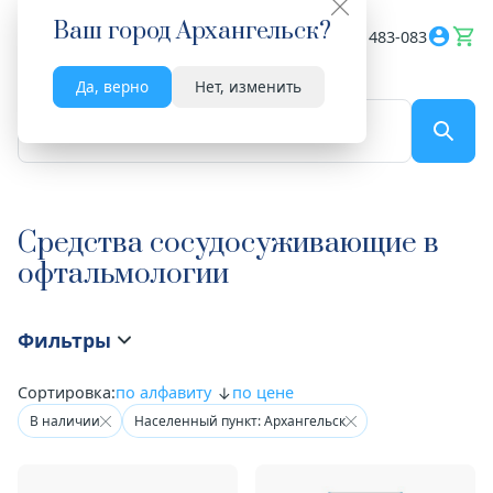
Ваш город
Архангельск
?
Весь сайт
8182 483-083
Да, верно
Нет, изменить
По названию...
Средства сосудосуживающие в
офтальмологии
Фильтры
Сортировка:
по алфавиту
по цене
В наличии
Населенный пункт: Архангельск