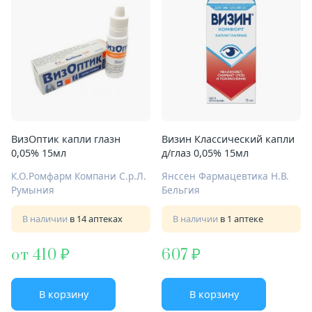
ВизОптик капли глазн
Визин Классический капли
0,05% 15мл
д/глаз 0,05% 15мл
К.О.Ромфарм Компани С.р.Л.
Янссен Фармацевтика Н.В.
Румыния
Бельгия
В наличии
в 14 аптеках
В наличии
в 1 аптеке
от 410
607
В корзину
В корзину