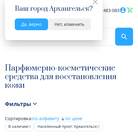
Ваш город
Архангельск
?
Весь сайт
8182 483-083
Да, верно
Нет, изменить
По названию...
Парфюмерно-косметические
средства для восстановления
кожи
Фильтры
Сортировка:
по алфавиту
по цене
В наличии
Населенный пункт: Архангельск