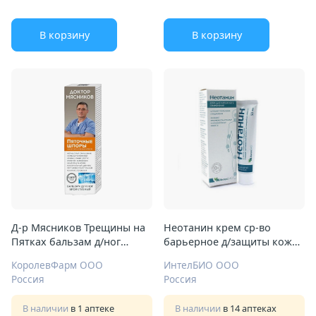
В корзину
В корзину
Д-р Мясников Трещины на
Неотанин крем ср-во
Пятках бальзам д/ног
барьерное д/защиты кожи
125мл заживл
50мл
КоролевФарм ООО
ИнтелБИО ООО
Россия
Россия
В наличии
в 1 аптеке
В наличии
в 14 аптеках