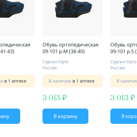
опедическая
Обувь ортопедическая
Обувь орт
(41-43)
09-101 р.M (38-40)
09-101 р.S 
о
Сурсил-Орто
Сурсил-Орто
Россия
Россия
ии
в 1 аптеке
В наличии
в 1 аптеке
В налич
3 013
3 013
зину
В корзину
В кор