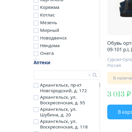
Коряжма
Котлас
Мезень
Мирный
Новодвинск
Обувь орт
Няндома
09-101 р.L 
Онега
Сурсил-Орт
Северодвинск
Аптеки
Россия
Сольвычегодск
Шенкурск
В налич
д. Бережная
Архангельск, пр-кт
Новгородский, д. 172
д. Петариха
3 013
Архангельск, ул.
д. Согра
Воскресенская, д. 95
п. Березник
Архангельск, ул.
В кор
п. Боброво
Шубина, д. 20
Архангельск, ул.
п. Вычегодский
Воскресенская, д. 118
п. Двинской,