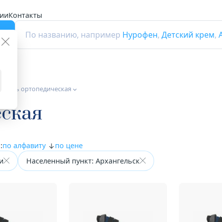
ии
Контакты
г
По названию, например
Нурофен
,
Детский крем
,
Обувь ортопедическая
еская
:
по алфавиту
по цене
и
Населенный пункт: Архангельск