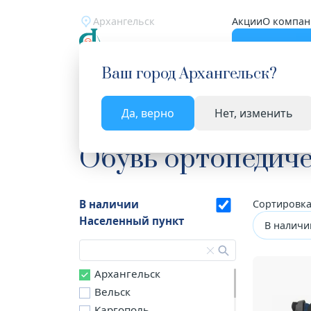
Архангельск
Акции
О компан
Катало
Ваш город
Архангельск
?
Да, верно
Нет, изменить
Главная
Каталог
Ортопедические изделия
Обувь ортопедич
В наличии
Сортировка
Населенный пункт
В наличи
Архангельск
Вельск
Каргополь