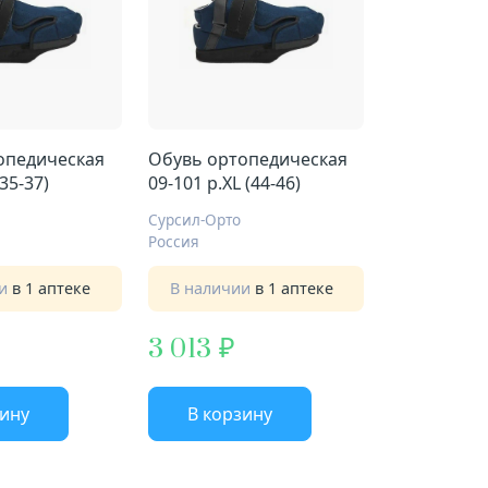
опедическая
Обувь ортопедическая
(35-37)
09-101 р.XL (44-46)
Сурсил-Орто
Россия
ии
в 1 аптеке
В наличии
в 1 аптеке
3 013
зину
В корзину