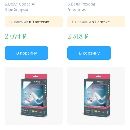
Арт.JW-224 бел
Арт.JW-224 бел
Б.Велл Свисс АГ
Б.Велл Рехард
Швейцария
Германия
В наличии
в 3 аптеках
В наличии
в 1 аптеке
2 074
2 518
В корзину
В корзину