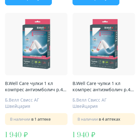
B.Well Care чулки 1 кл
B.Well Care чулки 1 кл
компрес антиэмболич р.4
компрес антиэмболич р.4
Арт.JW-214 бел
Арт.JW-214 бел
Б.Велл Свисс АГ
Б.Велл Свисс АГ
Швейцария
Швейцария
В наличии
в 1 аптеке
В наличии
в 4 аптеках
1 940
1 940