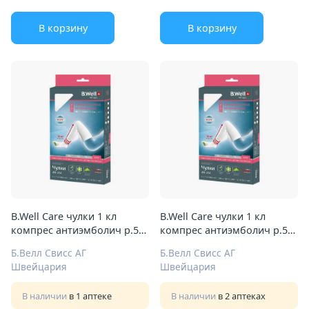
В корзину
В корзину
B.Well Care чулки 1 кл
B.Well Care чулки 1 кл
компрес антиэмболич р.5
компрес антиэмболич р.5
Арт.JW-214 бел
Арт.JW-214 бел
Б.Велл Свисс АГ
Б.Велл Свисс АГ
Швейцария
Швейцария
В наличии
в 1 аптеке
В наличии
в 2 аптеках