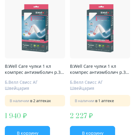
B.Well Care чулки 1 кл
B.Well Care чулки 1 кл
компрес антиэмболич р.3
компрес антиэмболич р.3
Арт.JW-214 бел
Арт.JW-214 бел
Б.Велл Свисс АГ
Б.Велл Свисс АГ
Швейцария
Швейцария
В наличии
в 2 аптеках
В наличии
в 1 аптеке
1 940
2 227
В корзину
В корзину