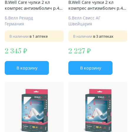
B.Well Care чулки 2 кл
B.Well Care чулки 2 кл
компрес антиэмболич р.4
компрес антиэмболич р.4
Арт.JW-224 бел
Арт.JW-224 бел ндс10%
Б.Велл Рехард
Б.Велл Свисс АГ
Германия
Швейцария
В наличии
в 1 аптеке
В наличии
в 3 аптеках
2 345
2 227
В корзину
В корзину