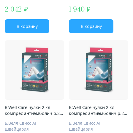
2 042
1 940
В корзину
В корзину
B.Well Care чулки 2 кл
B.Well Care чулки 2 кл
компрес антиэмболич р.2
компрес антиэмболич р.2
Арт.JW-224 бел
Арт.JW-224 бел ндс10%
Б.Велл Свисс АГ
Б.Велл Свисс АГ
Швейцария
Швейцария