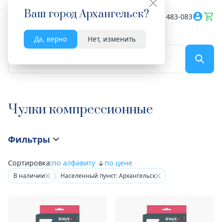
Ваш город
Архангельск
?
Весь сайт
8182 483-083
Да, верно
Нет, изменить
По названию...
Чулки компрессионные
Фильтры
Сортировка:
по алфавиту
по цене
В наличии
Населенный пункт: Архангельск