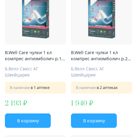
B.Well Care чулки 1 кл
B.Well Care чулки 1 кл
компрес антиэмболич р.1
компрес антиэмболич р.2
Арт.JW-214 бел
Арт.JW-214 бел
Б.Велл Свисс АГ
Б.Велл Свисс АГ
Швейцария
Швейцария
В наличии
в 1 аптеке
В наличии
в 2 аптеках
2 193
1 940
В корзину
В корзину