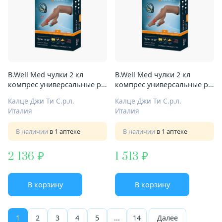
B.Well Med чулки 2 кл
B.Well Med чулки 2 кл
компрес универсальные р.4
компрес универсальные р.5
Арт.JW-227 бел с откр
Арт.JW-227 бел с откр
Калце Джи Ти С.р.л.
Калце Джи Ти С.р.л.
мысом
мысом
Италия
Италия
В наличии
в 1 аптеке
В наличии
в 1 аптеке
2 136
1 513
В корзину
В корзину
1
2
3
4
5
...
14
Далее