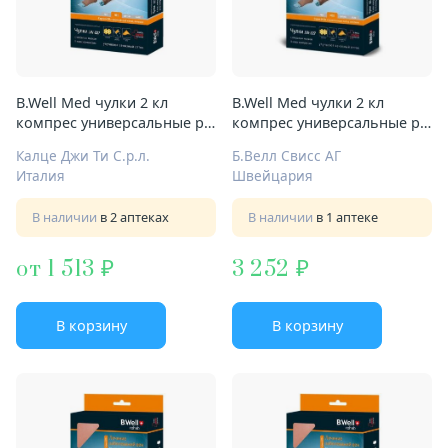
B.Well Med чулки 2 кл
B.Well Med чулки 2 кл
компрес универсальные р.1
компрес универсальные р.2
Арт.JW-227 бел с откр
Арт.JW-227 натурал с откр
Калце Джи Ти С.р.л.
Б.Велл Свисс АГ
мысом
мысом
Италия
Швейцария
В наличии
в 2 аптеках
В наличии
в 1 аптеке
от 1 513
3 252
В корзину
В корзину