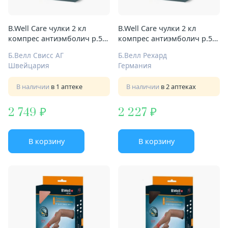
B.Well Care чулки 2 кл
B.Well Care чулки 2 кл
компрес антиэмболич р.5
компрес антиэмболич р.5
Арт.JW-224 бел
Арт.JW-224 бел ндс10%
Б.Велл Свисс АГ
Б.Велл Рехард
Швейцария
Германия
В наличии
в 1 аптеке
В наличии
в 2 аптеках
2 749
2 227
В корзину
В корзину