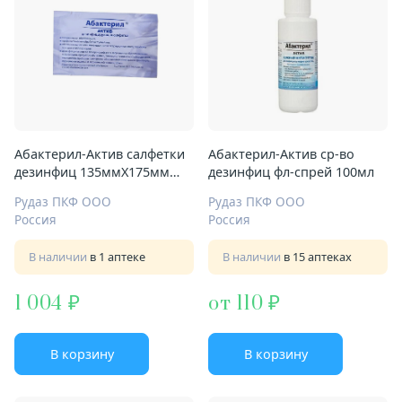
Абактерил-Актив салфетки
Абактерил-Актив ср-во
дезинфиц 135ммХ175мм
дезинфиц фл-спрей 100мл
саше №100
Рудаз ПКФ ООО
Рудаз ПКФ ООО
Россия
Россия
В наличии
в 1 аптеке
В наличии
в 15 аптеках
1 004
от 110
В корзину
В корзину