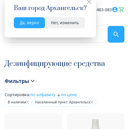
Ваш город
Архангельск
?
Весь сайт
8182 483-083
Да, верно
Нет, изменить
По названию...
Дезинфицирующие средства
Фильтры
Сортировка:
по алфавиту
по цене
В наличии
Населенный пункт: Архангельск