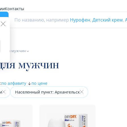
ии
Контакты
г
По названию, например
Нурофен
,
Детский крем
,
ота для мужчин
 для мужчин
:
по алфавиту
по цене
и
Населенный пункт: Архангельск