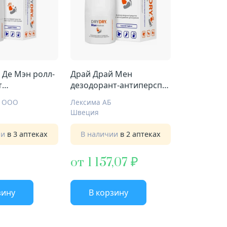
 Де Мэн ролл-
Драй Драй Мен
т
дезодорант-антиперсп
ения 50мл д/
50мл
м ООО
Лексима АБ
Швеция
ии
в 3 аптеках
В наличии
в 2 аптеках
от 1 157,07
зину
В корзину