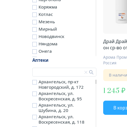
Коряжма
Котлас
Мезень
Мирный
Новодвинск
Драй Драй
Няндома
он ср-во о
Онега
потоотдел
Арома Про
Северодвинск
мужчин
Аптеки
Россия
Сольвычегодск
Шенкурск
В налич
д. Бережная
Архангельск, пр-кт
Новгородский, д. 172
д. Петариха
1 245
Архангельск, ул.
д. Согра
Воскресенская, д. 95
п. Березник
Архангельск, ул.
В кор
п. Боброво
Шубина, д. 20
Архангельск, ул.
п. Вычегодский
Воскресенская, д. 118
п. Двинской,