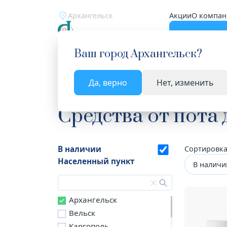
Архангельск
Акции
О компан
Катало
Ваш город
Архангельск
?
Да, верно
Нет, изменить
Главная
Каталог
Косметика
Средства от п
Средства от пота
В наличии
Сортировка
Населенный пункт
В наличи
Архангельск
Вельск
Каргополь