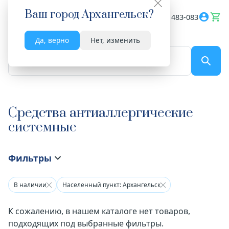
Ваш город
Архангельск
?
Весь сайт
8182 483-083
Да, верно
Нет, изменить
По названию...
Средства антиаллергические
системные
Фильтры
В наличии
Населенный пункт: Архангельск
К сожалению, в нашем каталоге нет товаров,
подходящих под выбранные фильтры.