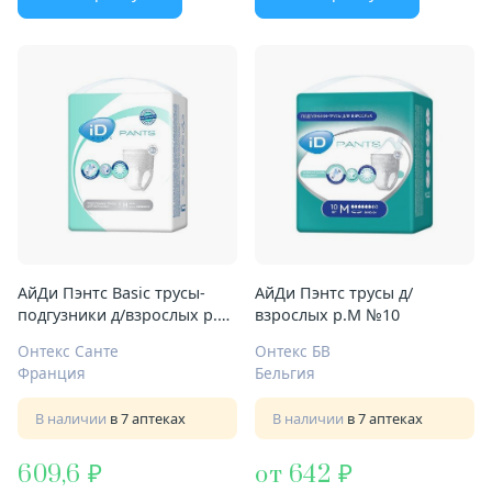
АйДи Пэнтс Basic трусы-
АйДи Пэнтс трусы д/
подгузники д/взрослых р.M
взрослых р.M №10
№10
Онтекс Санте
Онтекс БВ
Франция
Бельгия
В наличии
в 7 аптеках
В наличии
в 7 аптеках
609,6
от 642