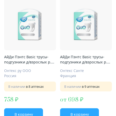
АйДи Пэнтс Basic трусы-
АйДи Пэнтс Basic трусы-
подгузники д/взрослых р.L
подгузники д/взрослых р.L
№10
№10
Онтекс ру ООО
Онтекс Санте
Россия
Франция
В наличии
в 8 аптеках
В наличии
в 9 аптеках
758
от 698
В корзину
В корзину