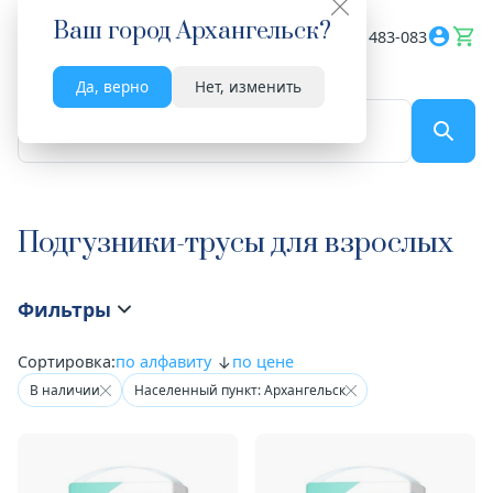
Ваш город
Архангельск
?
Весь сайт
8182 483-083
Да, верно
Нет, изменить
По названию...
Подгузники-трусы для взрослых
Фильтры
Сортировка:
по алфавиту
по цене
В наличии
Населенный пункт: Архангельск