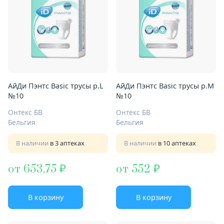
АйДи Пэнтс Basic трусы р.L
АйДи Пэнтс Basic трусы р.M
№10
№10
Онтекс БВ
Онтекс БВ
Бельгия
Бельгия
В наличии
в 3 аптеках
В наличии
в 10 аптеках
от 653,75
от 552
В корзину
В корзину