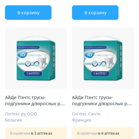
В корзину
В корзину
АйДи Пэнтс трусы-
АйДи Пэнтс трусы-
подгузники д/взрослых р.M
подгузники д/взрослых р.M
№10
№10
Онтекс ру ООО
Онтекс Санте
Бельгия
Франция
В наличии
в 3 аптеках
В наличии
в 4 аптеках