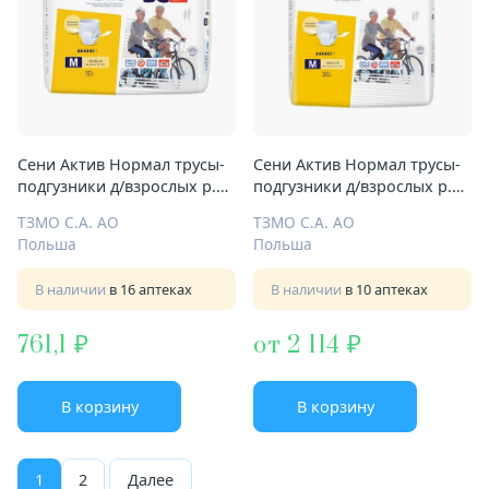
Сени Актив Нормал трусы-
Сени Актив Нормал трусы-
подгузники д/взрослых р.M
подгузники д/взрослых р.M
№10
№30
ТЗМО С.А. АО
ТЗМО С.А. АО
Польша
Польша
В наличии
в 16 аптеках
В наличии
в 10 аптеках
761,1
от 2 114
В корзину
В корзину
1
2
Далее