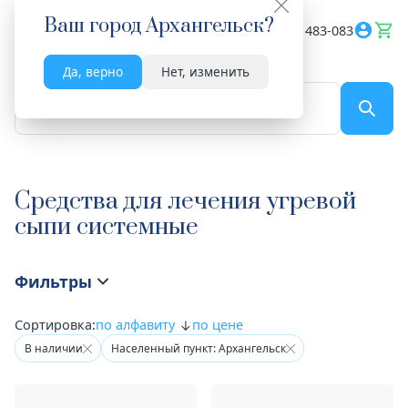
Ваш город
Архангельск
?
Весь сайт
8182 483-083
Да, верно
Нет, изменить
По названию...
Средства для лечения угревой
сыпи системные
Фильтры
Сортировка:
по алфавиту
по цене
В наличии
Населенный пункт: Архангельск