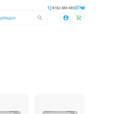
8182 483-083
Арбидол