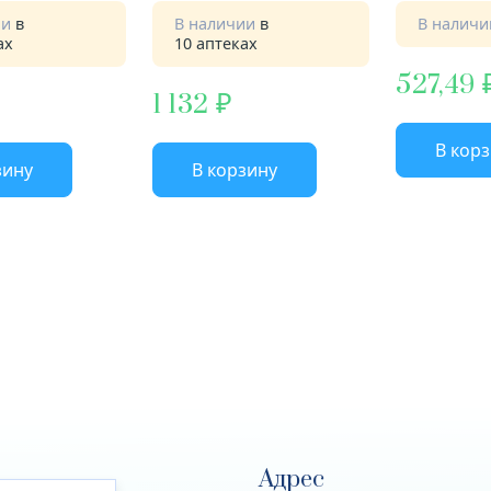
ии
в
В наличии
в
В налич
ах
10 аптеках
527,49
1 132
В кор
зину
В корзину
Адрес