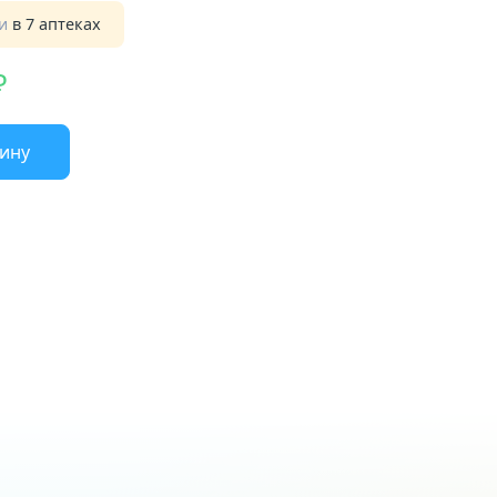
ии
в 7 аптеках
зину