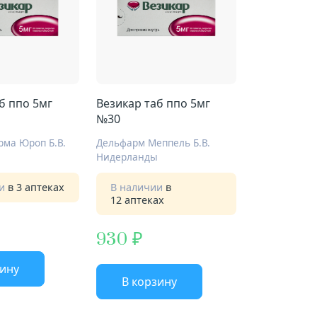
б ппо 5мг
Везикар таб ппо 5мг
№30
рма Юроп Б.В.
Дельфарм Меппель Б.В.
Нидерланды
ии
в 3 аптеках
В наличии
в
12 аптеках
930
зину
В корзину