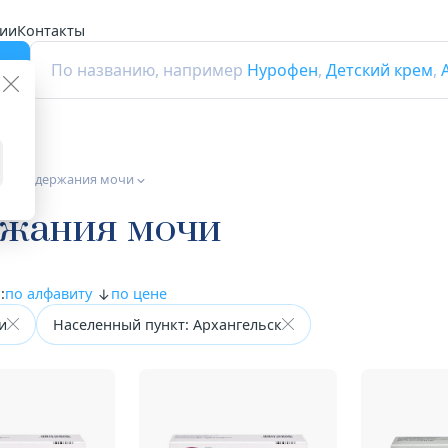
ии
Контакты
г
По названию, например
Нурофен
,
Детский крем
,
а от недержания мочи
ржания мочи
:
по алфавиту
по цене
и
Населенный пункт: Архангельск