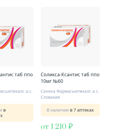
антис таб ппо
Соликса-Ксантис таб ппо
10мг №60
асьютикалс а.с.
Санека Фармасьютикалс а.с.
Словакия
ии
в
В наличии
в 7 аптеках
ах
от 1 210