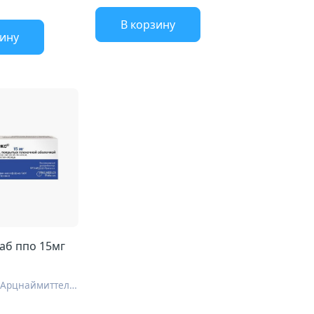
В корзину
зину
аб ппо 15мг
Др. Пфлегер Арцнаймиттель ГмбХ