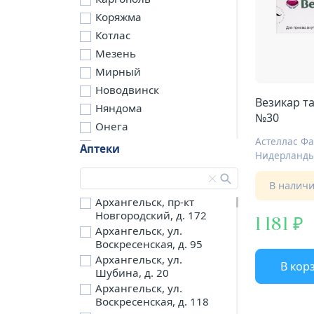
Коряжма
Котлас
Мезень
Мирный
Новодвинск
Везикар т
Няндома
№30
Онега
Астеллас Фа
Северодвинск
Аптеки
Нидерланд
Сольвычегодск
Шенкурск
В налич
д. Бережная
Архангельск, пр-кт
Новгородский, д. 172
д. Петариха
1 181
Архангельск, ул.
д. Согра
Воскресенская, д. 95
п. Березник
Архангельск, ул.
В кор
п. Боброво
Шубина, д. 20
Архангельск, ул.
п. Вычегодский
Воскресенская, д. 118
п. Двинской,