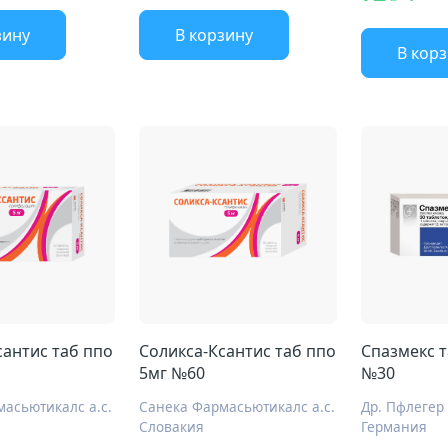
зину
В корзину
В кор
сантис таб ппо
Соликса-Ксантис таб ппо
Спазмекс т
5мг №60
№30
асьютикалс а.с.
Санека Фармасьютикалс а.с.
Словакия
Германия