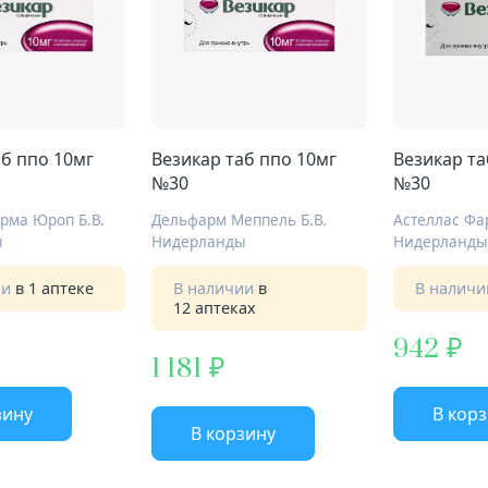
аб ппо 10мг
Везикар таб ппо 10мг
Везикар та
№30
№30
рма Юроп Б.В.
Дельфарм Меппель Б.В.
Астеллас Фа
ы
Нидерланды
Нидерланды
ии
в 1 аптеке
В наличии
в
В налич
12 аптеках
942
1 181
зину
В кор
В корзину