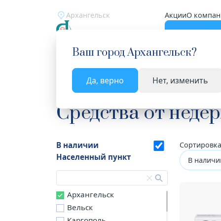
Архангельск
Акции
О компан
Катало
Ваш город
Архангельск
?
Да, верно
Нет, изменить
Главная
Каталог
Лекарства и БАД
Средств
Средства от неде
В наличии
Сортировка
Населенный пункт
В наличи
Архангельск
Вельск
Каргополь