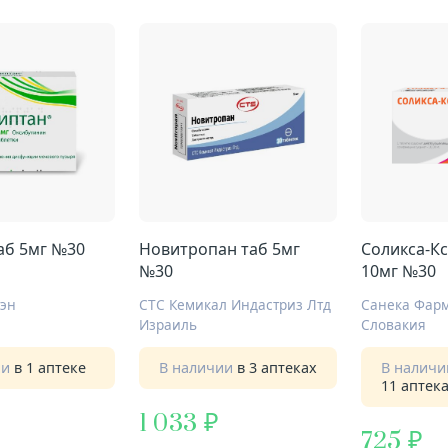
аб 5мг №30
Новитропан таб 5мг
Соликса-Кс
№30
10мг №30
тэн
СТС Кемикал Индастриз Лтд
Санека Фарм
Израиль
Словакия
ии
в 1 аптеке
В наличии
в 3 аптеках
В налич
11 аптек
1 033
725