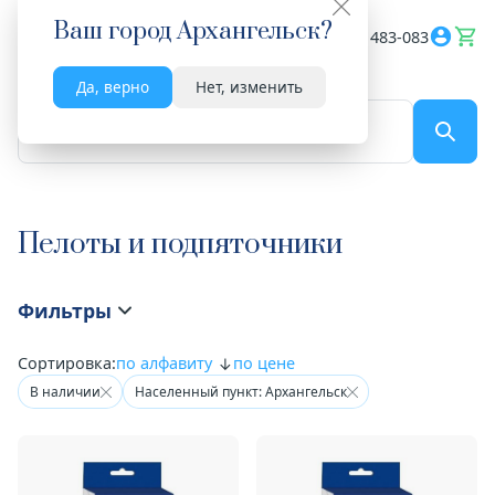
Ваш город
Архангельск
?
Весь сайт
8182 483-083
Да, верно
Нет, изменить
По названию...
Пелоты и подпяточники
Фильтры
Сортировка:
по алфавиту
по цене
В наличии
Населенный пункт: Архангельск