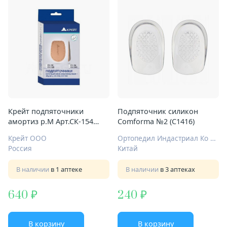
Крейт подпяточники
Подпяточник силикон
амортиз р.М Арт.СК-154
Comforma №2 (С1416)
коричн
Крейт ООО
Ортопедил Индастриал Ко Лтд
Россия
Китай
В наличии
в 1 аптеке
В наличии
в 3 аптеках
640
240
В корзину
В корзину