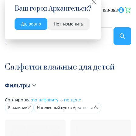
Ваш город
Архангельск
?
Весь сайт
8182 483-083
Да, верно
Нет, изменить
По названию...
Салфетки влажные для детей
Фильтры
Сортировка:
по алфавиту
по цене
В наличии
Населенный пункт: Архангельск