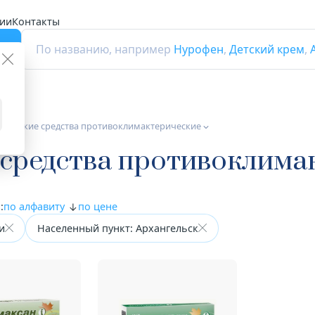
ии
Контакты
г
По названию, например
Нурофен
,
Детский крем
,
тические средства противоклимактерические
 средства противоклима
:
по алфавиту
по цене
и
Населенный пункт: Архангельск