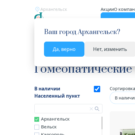
Архангельск
Акции
О компан
Катало
Ваш город
Архангельск
?
Да, верно
Нет, изменить
Главная
Каталог
Лекарства и БАД
Гомеопа
Гомеопатические
В наличии
Сортировка
Населенный пункт
В наличи
Архангельск
Вельск
Каргополь