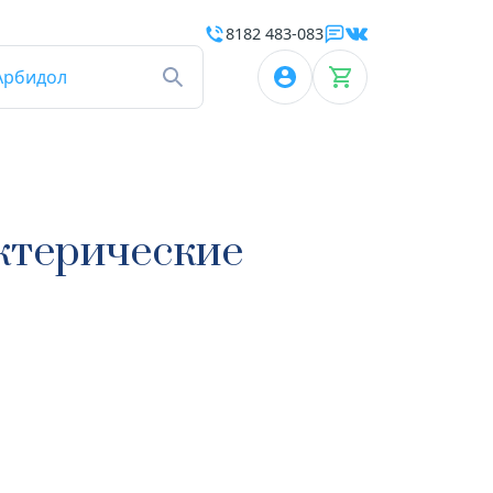
8182 483-083
Арбидол
ктерические