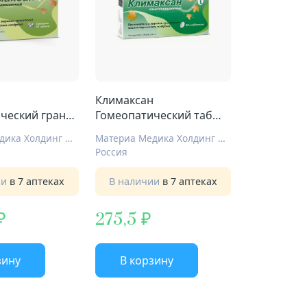
н
Климаксан
ческий гран
Гомеопатический таб
пач 10г
гомеопат №40
Материа Медика Холдинг НПФ ООО
Материа Медика Холдинг НПФ ООО
Россия
ии
в 7 аптеках
В наличии
в 7 аптеках
275,5
зину
В корзину