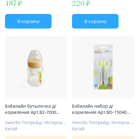
487
220
В корзину
В корзину
Бэбилайн бутылочка д/
Бэбилайн набор д/
кормления Арт.В2-7000
кормления Арт.BD-15040
150мл широкое горло
ложка и вилка
Нингбо Топтрейдс Интернационал Ко Лтд
Нингбо Топтрейдс Интернационал Ко Лтд
Китай
Китай