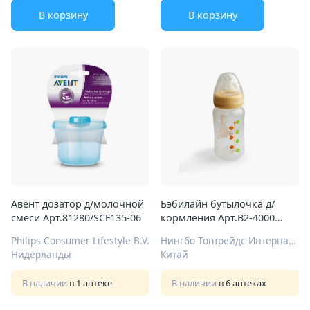
В корзину
В корзину
Авент дозатор д/молочной
Бэбилайн бутылочка д/
смеси Арт.81280/SCF135-06
кормления Арт.В2-4000
240мл широкое горло
Philips Consumer Lifestyle B.V.
Нингбо Топтрейдс Интернационал Ко Лтд
Нидерланды
Китай
В наличии
в 1 аптеке
В наличии
в 6 аптеках