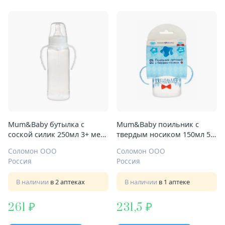
Mum&Baby бутылка с
Mum&Baby поильник с
соской силик 250мл 3+ мес
твердым носиком 150мл 5+
ср поток с ручками притал
мес с ручками
Соломон ООО
Соломон ООО
Basic
Россия
Россия
В наличии
в 2 аптеках
В наличии
в 1 аптеке
261
231,5