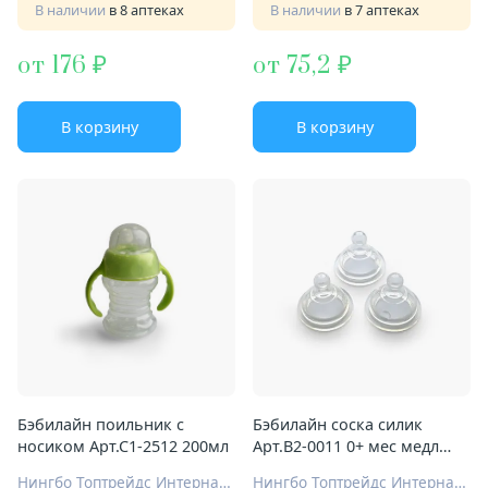
В наличии
в 8 аптеках
В наличии
в 7 аптеках
от 176
от 75,2
В корзину
В корзину
Бэбилайн поильник с
Бэбилайн соска силик
носиком Арт.С1-2512 200мл
Арт.B2-0011 0+ мес медл
поток
Нингбо Топтрейдс Интернационал Ко Лтд
Нингбо Топтрейдс Интернационал Ко Лтд