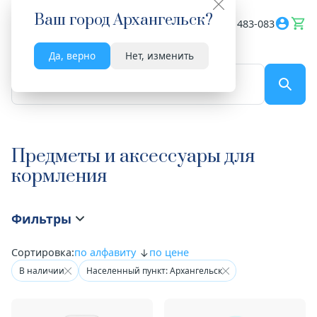
Ваш город
Архангельск
?
Весь сайт
8182 483-083
Да, верно
Нет, изменить
По названию...
Предметы и аксессуары для
кормления
Фильтры
Сортировка:
по алфавиту
по цене
В наличии
Населенный пункт: Архангельск