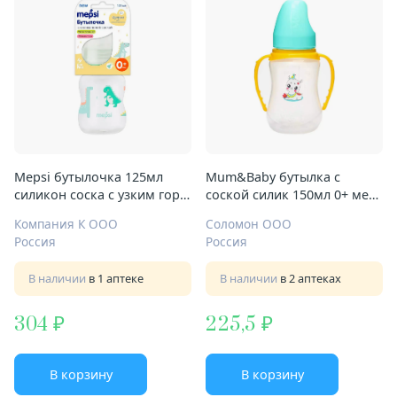
Mepsi бутылочка 125мл
Mum&Baby бутылка с
силикон соска с узким горл
соской силик 150мл 0+ мес
0+ мес
ср поток с ручками притал
Компания К ООО
Соломон ООО
Лама
Россия
Россия
В наличии
в 1 аптеке
В наличии
в 2 аптеках
304
225,5
В корзину
В корзину