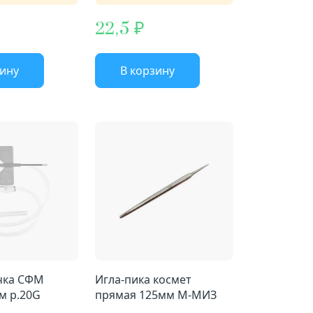
22,5
зину
В корзину
чка СФМ
Игла-пика космет
м р.20G
прямая 125мм М-МИЗ