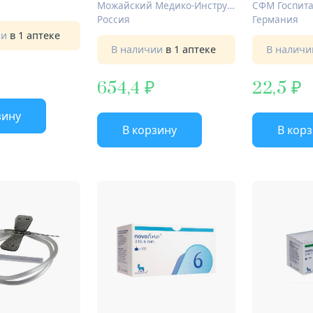
Можайский Медико-Инструментальный Завод
СФМ Госпита
Россия
Германия
ии
в 1 аптеке
В наличии
в 1 аптеке
В налич
654,4
22,5
зину
В корзину
В кор