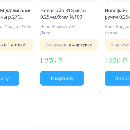
FM д/вливания
Новофайн 31G иглы
Новофайн 
ены р.27G
0,25ммX6мм №100
ручки 0,2
9мм
№100
л Продакт Гмбх
Ново Нордиск А/С
Ново Нордис
Дания
Дания
ии
в 1 аптеке
В наличии
в 4 аптеках
В налич
1 276
1 276
зину
В корзину
В кор