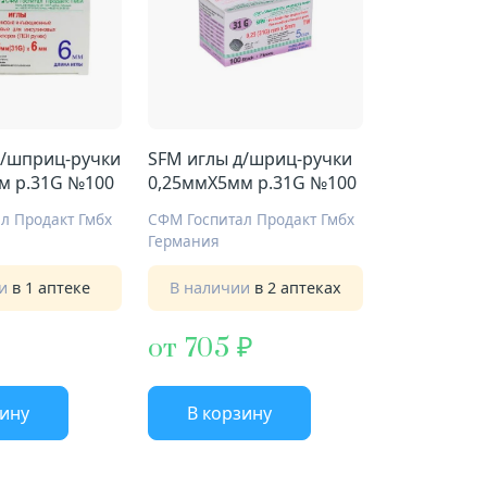
SFM иглы д/шриц-ручки
м р.31G №100
0,25ммX5мм р.31G №100
л Продакт Гмбх
СФМ Госпитал Продакт Гмбх
Германия
ии
в 1 аптеке
В наличии
в 2 аптеках
от 705
зину
В корзину