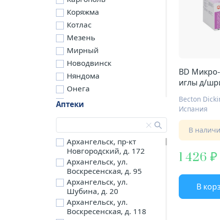
Коряжма
Котлас
Мезень
Мирный
Новодвинск
BD Микро
Няндома
иглы д/шр
Онега
0,25ммX5м
Becton Dicki
Северодвинск
Аптеки
Испания
Сольвычегодск
Шенкурск
В налич
д. Бережная
Архангельск, пр-кт
Новгородский, д. 172
д. Петариха
1 426
Архангельск, ул.
д. Согра
Воскресенская, д. 95
п. Березник
Архангельск, ул.
В кор
п. Боброво
Шубина, д. 20
Архангельск, ул.
п. Вычегодский
Воскресенская, д. 118
п. Двинской,