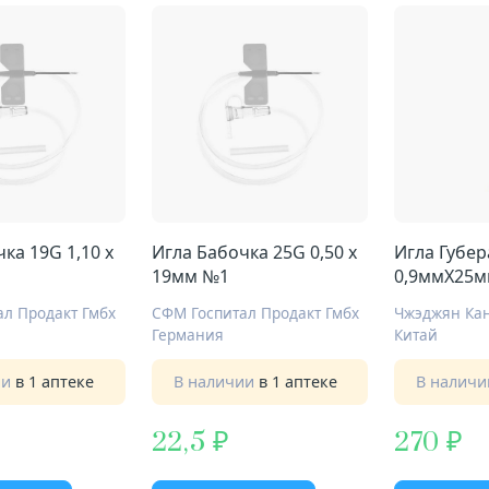
ка 19G 1,10 х
Игла Бабочка 25G 0,50 х
Игла Губер
19мм №1
0,9ммХ25м
л Продакт Гмбх
СФМ Госпитал Продакт Гмбх
Германия
Китай
ии
в 1 аптеке
В наличии
в 1 аптеке
В налич
22,5
270