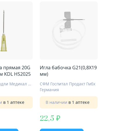
а прямая 20G
Игла бабочка G21(0,8Х19
м KDL HS2025
мм)
Чжэджян Кандли Медикал Девайс Ко., Лтд.
СФМ Госпитал Продакт Гмбх
Германия
ии
в 1 аптеке
В наличии
в 1 аптеке
22,5