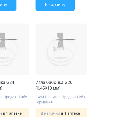
зину
В корзину
чка G24
Игла бабочка G26
м)
(0,45Х19 мм)
л Продакт Гмбх
СФМ Госпитал Продакт Гмбх
Германия
ии
в 1 аптеке
В наличии
в 1 аптеке