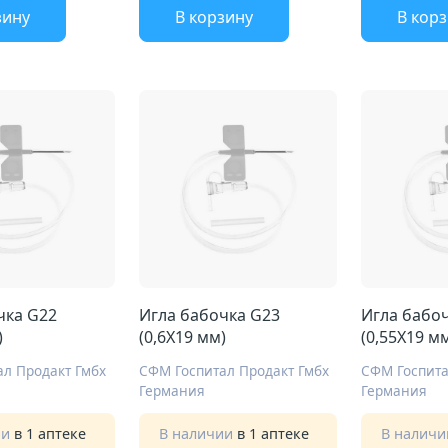
зину
В корзину
В кор
чка G22
Игла бабочка G23
Игла бабо
)
(0,6Х19 мм)
(0,55Х19 м
л Продакт Гмбх
СФМ Госпитал Продакт Гмбх
СФМ Госпита
Германия
Германия
ии
в 1 аптеке
В наличии
в 1 аптеке
В налич