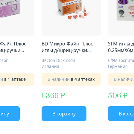
-Файн Плюс
BD Микро-Файн Плюс
SFM иглы д/шприц-ручки
иц-ручки
иглы д/шриц-ручки
0,25ммX6м
м р.31G №100
0,25ммX6мм р.31G №100
nson
Becton Dickinson
СФМ Госпита
Испания
Германия
ии
в 1 аптеке
В наличии
в 4 аптеках
В налич
1 366
506
зину
В корзину
В кор