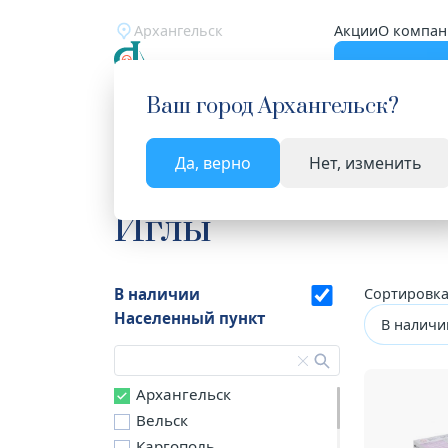
Архангельск
Акции
О компан
Катало
Ваш город
Архангельск
?
Да, верно
Нет, изменить
Главная
Каталог
Медицинские изделия
Иг
Иглы
В наличии
Сортировка
Населенный пункт
В наличи
Архангельск
Вельск
Каргополь