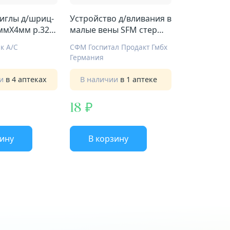
иглы д/шриц-
Устройство д/вливания в
5ммX4мм р.32G
малые вены SFM стер
22G 0,7ммХ19мм №1
к А/С
СФМ Госпитал Продакт Гмбх
Германия
ии
в 4 аптеках
В наличии
в 1 аптеке
18
зину
В корзину