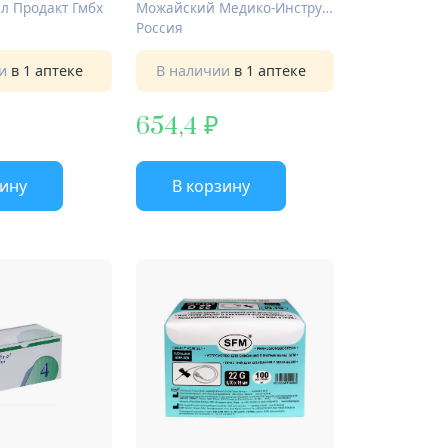
л Продакт Гмбх
Можайский Медико-Инструментальный Завод
Россия
ии
в 1 аптеке
В наличии
в 1 аптеке
654,4
зину
В корзину