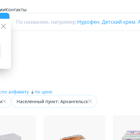
ии
Контакты
г
По названию, например
Нурофен
,
Детский крем
,
лы
:
по алфавиту
по цене
и
Населенный пункт: Архангельск