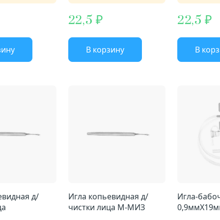
22,5
22,5
зину
В корзину
В кор
евидная д/
Игла копьевидная д/
Игла-бабо
ца
чистки лица М-МИЗ
0,9ммX19м