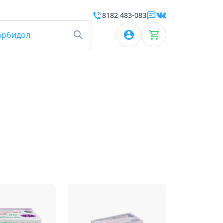
8182 483-083
Арбидол