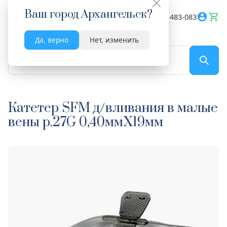
Ваш город
Архангельск
?
Весь сайт
8182 483-083
Да, верно
Нет, изменить
По названию...
Катетер SFM д/вливания в малые
вены р.27G 0,40ммХ19мм