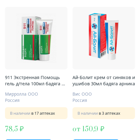
911 Экстренная Помощь
Ай-Болит крем от синяков и
гель д/тела 100мл бадяга от
ушибов 30мл бадяга арника
синяков и ушибов
Мирролла ООО
Вис ООО
Россия
Россия
В наличии
в 17 аптеках
В наличии
в 3 аптеках
78,5
от 150,9