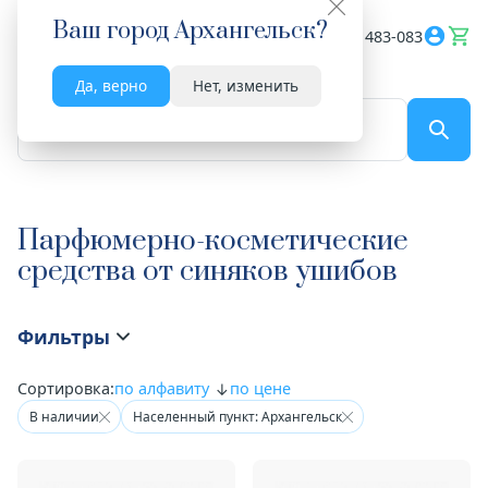
Ваш город
Архангельск
?
Весь сайт
8182 483-083
Да, верно
Нет, изменить
По названию...
Парфюмерно-косметические
средства от синяков ушибов
Фильтры
Сортировка:
по алфавиту
по цене
В наличии
Населенный пункт: Архангельск