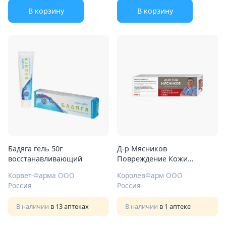
В корзину
В корзину
Бадяга гель 50г
Д-р Мясников
восстанавливающий
Повреждение Кожи
бальзам д/тела 50мл
Корвет-Фарма ООО
КоролевФарм ООО
Россия
Россия
В наличии
в 13 аптеках
В наличии
в 1 аптеке