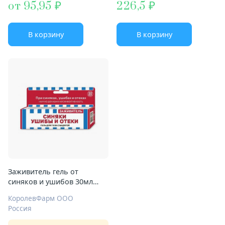
от 95,95
226,5
В корзину
В корзину
Заживитель гель от
синяков и ушибов 30мл
бадяга
КоролевФарм ООО
Россия