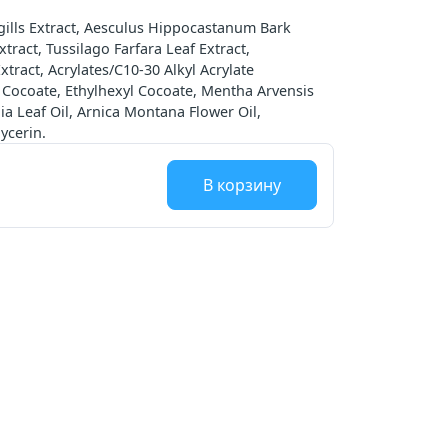
agills Extract, Aesculus Hippocastanum Bark
tract, Tussilago Farfara Leaf Extract,
tract, Acrylates/C10-30 Alkyl Acrylate
 Cocoate, Ethylhexyl Cocoate, Mentha Arvensis
lia Leaf Oil, Arnica Montana Flower Oil,
ycerin.
В корзину