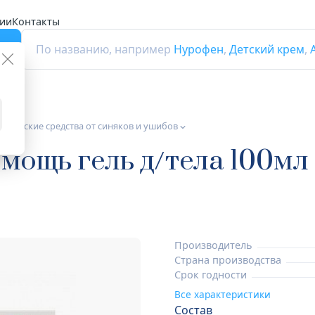
ии
Контакты
г
По названию, например
Нурофен
,
Детский крем
,
тические средства от синяков и ушибов
мощь гель д/тела 100мл
Производитель
Страна производства
Срок годности
Все характеристики
Состав