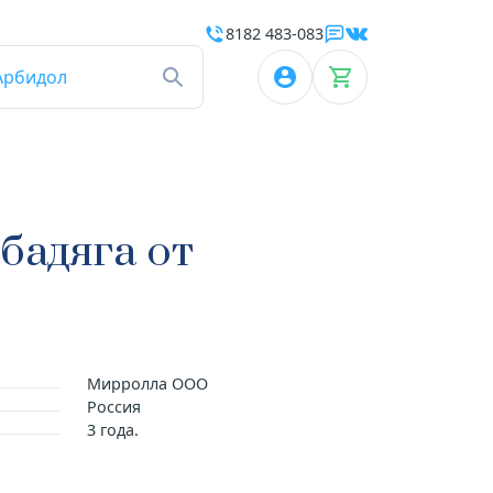
8182 483-083
Арбидол
 бадяга от
Мирролла ООО
Россия
3 года.