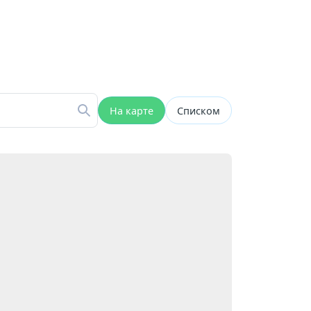
На карте
Списком