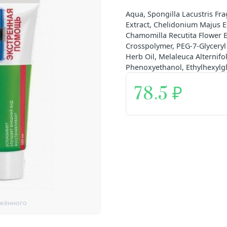
Aqua, Spongilla Lacustris Fr
Extract, Chelidonium Majus Ex
Chamomilla Recutita Flower Ex
Crosspolymer, PEG-7-Glyceryl
Herb Oil, Melaleuca Alternifo
Phenoxyethanol, Ethylhexylgl
78.5