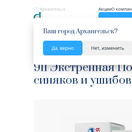
Архангельск
Акции
О компан
Катало
Ваш город
Архангельск
?
Да, верно
Нет, изменить
Главная
Каталог
Косметика
Лечебно-косме
911 Экстренная По
синяков и ушибов