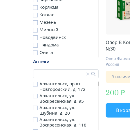
Коряжма
Котлас
Мезень
Мирный
Новодвинск
Овер B-Ко
Няндома
№30
Онега
Овер Фарм
Северодвинск
Аптеки
Россия
Сольвычегодск
Шенкурск
В налич
д. Бережная
Архангельск, пр-кт
Новгородский, д. 172
д. Петариха
200
Архангельск, ул.
д. Согра
Воскресенская, д. 95
п. Березник
Архангельск, ул.
В кор
п. Боброво
Шубина, д. 20
Архангельск, ул.
п. Вычегодский
Воскресенская, д. 118
п. Двинской,