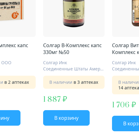
мплекс капс
Солгар B-Комплекс капс
Солгар Вит
330мг №50
Комплекс 
а ООО
Солгар Инк
Солгар Инк
Соединенные Штаты Америки
ии
в 2 аптеках
В наличии
в 3 аптеках
В налич
14 аптек
1 887
1 706
зину
В корзину
В кор