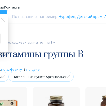
ии
Контакты
г
По названию, например
Нурофен
,
Детский крем
,
Д содержащие витамины группы B
витамины группы B
:
по алфавиту
по цене
и
Населенный пункт: Архангельск