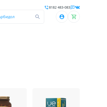
8182 483-083
Арбидол