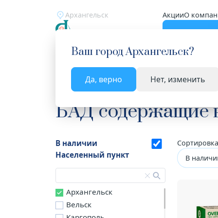
Архангельск
Акции
О компан
Катало
Ваш город
Архангельск
?
Да, верно
Нет, изменить
Главная
Каталог
Витамины и минералы
БА
БАД содержащие 
В наличии
Сортировка
Населенный пункт
В наличи
Архангельск
Вельск
Каргополь