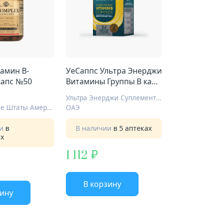
амин B-
УеСаппс Ультра Энерджи
капс №50
Витамины Группы B капс
№60
Ультра Энерджи Суплементс Традинг
Соединенные Штаты Америки
ОАЭ
ии
в
В наличии
в 5 аптеках
ах
1 112
В корзину
зину