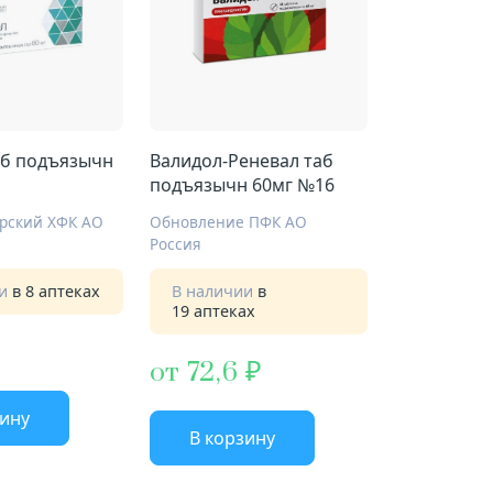
аб подъязычн
Валидол-Реневал таб
подъязычн 60мг №16
рский ХФК АО
Обновление ПФК АО
Россия
ии
в 8 аптеках
В наличии
в
19 аптеках
от 72,6
зину
В корзину