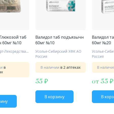
 Глюкозой таб
Валидол таб подъязычн
Валидол т
 60мг №10
60мг №10
60мг №20
Фармстандарт-Лексредства ОАО Курск
Усолье-Сибирский ХФК АО
Усолье-Сиби
Россия
Россия
ии
в
В наличии
в 2 аптеках
В налич
ах
55
от 55
В корзину
В кор
зину