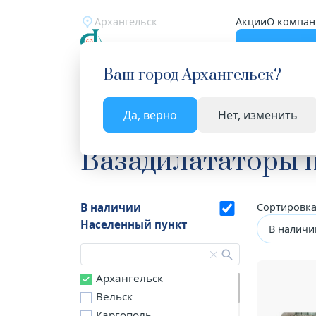
Архангельск
Акции
О компан
Катало
Ваш город
Архангельск
?
Да, верно
Нет, изменить
Главная
Каталог
Лекарства и БАД
Вазадил
Вазадилататоры 
В наличии
Сортировка
Населенный пункт
В наличи
Архангельск
Вельск
Каргополь