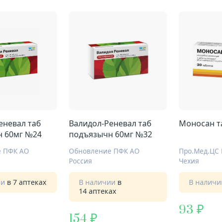
еневал таб
Валидол-Реневал таб
Моносан т
 60мг №24
подъязычн 60мг №32
е ПФК АО
Обновление ПФК АО
Про.Мед.ЦС 
Россия
Чехия
ии
в 7 аптеках
В наличии
в
В налич
14 аптеках
93
154