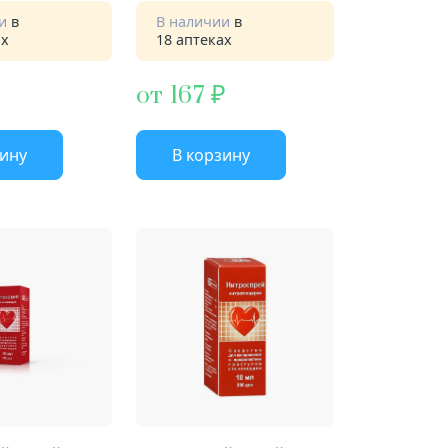
ии
в
В наличии
в
ах
18 аптеках
от 167
зину
В корзину