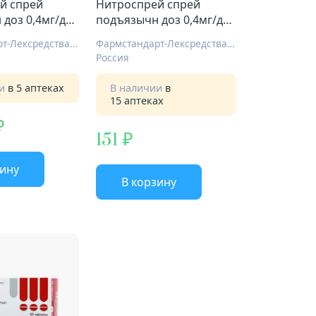
й спрей
Нитроспрей спрей
доз 0,4мг/доз
подъязычн доз 0,4мг/доз
мл
200ДОЗ 10мл
Фармстандарт-Лексредства ОАО Курск
Фармстандарт-Лексредства ОАО Курск
Россия
ии
в 5 аптеках
В наличии
в
15 аптеках
151
зину
В корзину