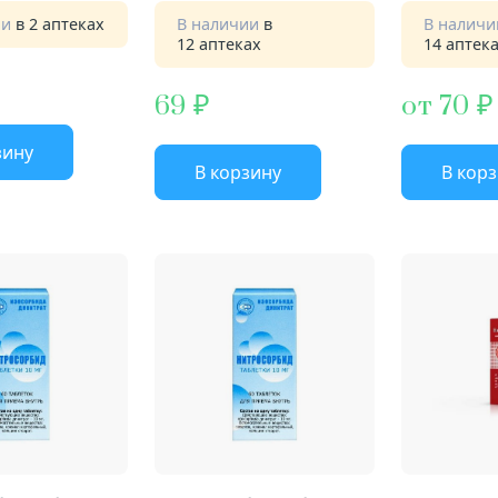
ии
в 2 аптеках
В наличии
в
В налич
12 аптеках
14 аптек
69
от 70
зину
В корзину
В кор