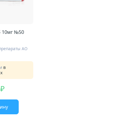
б 10мг №50
препараты АО
ии
в
ах
зину