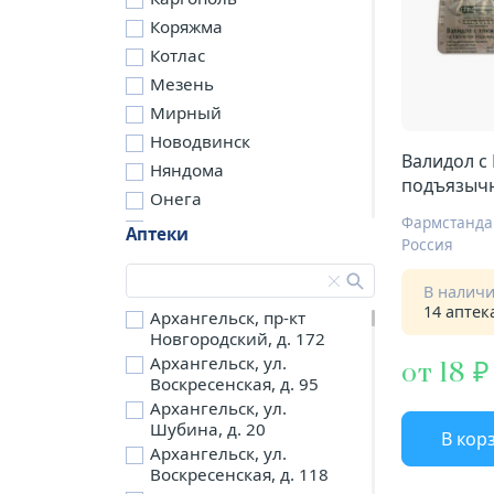
Коряжма
Котлас
Мезень
Мирный
Новодвинск
Валидол с
Няндома
подъязычн
Онега
Северодвинск
Аптеки
Россия
Сольвычегодск
Шенкурск
В налич
14 аптек
д. Бережная
Архангельск, пр-кт
Новгородский, д. 172
д. Петариха
Архангельск, ул.
от 18
д. Согра
Воскресенская, д. 95
п. Березник
Архангельск, ул.
п. Боброво
Шубина, д. 20
В кор
Архангельск, ул.
п. Вычегодский
Воскресенская, д. 118
п. Двинской,