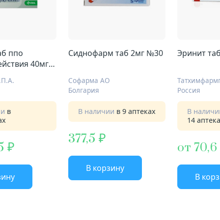
аб ппо
Сиднофарм таб 2мг №30
Эринит та
ействия 40мг
П.А.
Софарма АО
Татхимфарм
Болгария
Россия
ии
в
В наличии
в 9 аптеках
В налич
ах
14 аптек
377,5
5
от 70,6
В корзину
зину
В кор