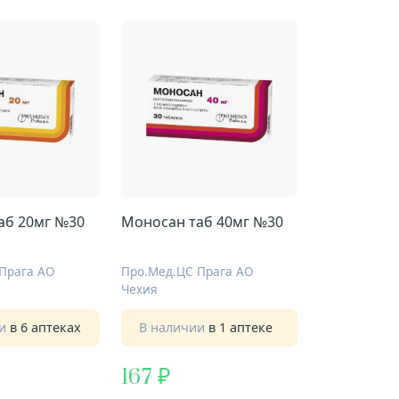
аб 20мг №30
Моносан таб 40мг №30
Прага АО
Про.Мед.ЦС Прага АО
Чехия
ии
в 6 аптеках
В наличии
в 1 аптеке
167