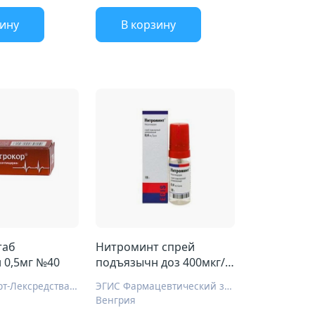
зину
В корзину
таб
Нитроминт спрей
 0,5мг №40
подъязычн доз 400мкг/
доз 180ДОЗ 10г
Фармстандарт-Лексредства ОАО Курск
ЭГИС Фармацевтический завод ЗАО
Венгрия