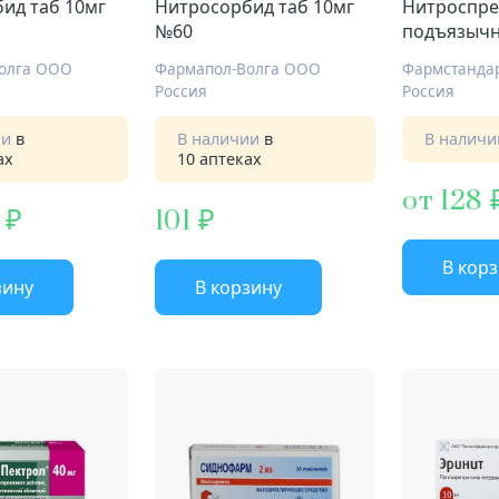
ид таб 10мг
Нитросорбид таб 10мг
Нитроспре
№60
подъязычн 
200ДОЗ 10
олга ООО
Фармапол-Волга ООО
Россия
Россия
ии
в
В наличии
в
В налич
ах
10 аптеках
от 128
101
В кор
зину
В корзину