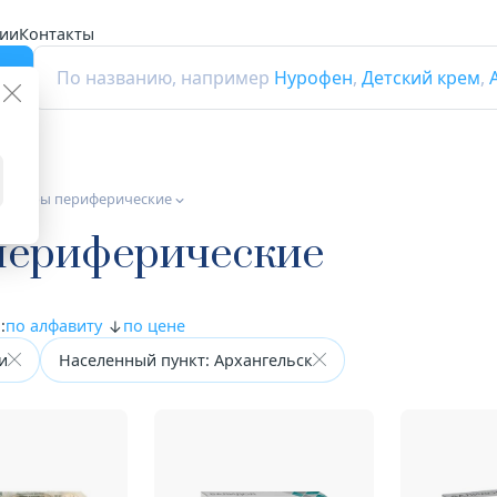
ии
Контакты
г
По названию, например
Нурофен
,
Детский крем
,
ататоры периферические
периферические
:
по алфавиту
по цене
и
Населенный пункт: Архангельск