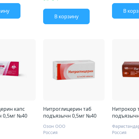
зину
В кор
В корзину
ерин капс
Нитроглицерин таб
Нитрокор 
 0,5мг №40
подъязычн 0,5мг №40
подъязычн
Озон ООО
Россия
Россия