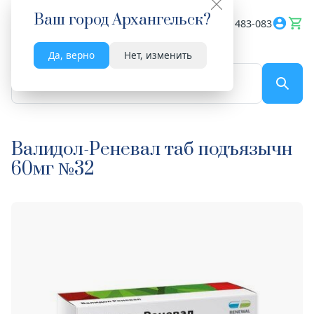
Ваш город
Архангельск
?
Весь сайт
8182 483-083
Да, верно
Нет, изменить
По названию...
Валидол-Реневал таб подъязычн
60мг №32