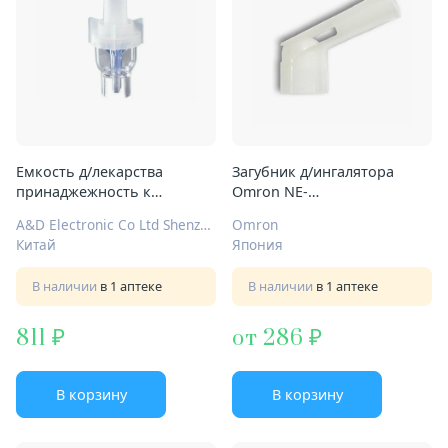
Емкость д/лекарства
Загубник д/ингалятора
принаджежность к
Omron NE-
ингалятору CN-231/CN-232
C28/C28P/C29/C30/C24/C20/C21
A&D Electronic Co Ltd Shenzhen
Omron
Китай
Япония
В наличии
в 1 аптеке
В наличии
в 1 аптеке
811
от 286
В корзину
В корзину