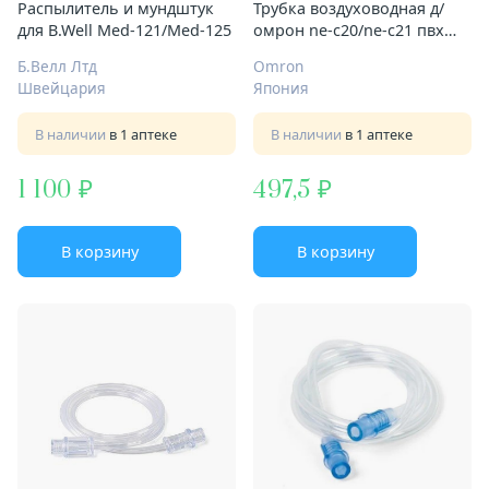
Распылитель и мундштук
Трубка воздуховодная д/
для B.Well Med-121/Med-125
омрон ne-c20/ne-c21 пвх
100см
Б.Велл Лтд
Omron
Швейцария
Япония
В наличии
в 1 аптеке
В наличии
в 1 аптеке
1 100
497,5
В корзину
В корзину