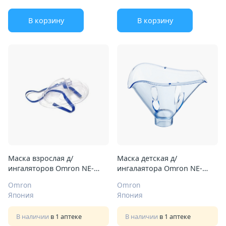
В корзину
В корзину
Маска взрослая д/
Маска детская д/
ингаляторов Omron NE-
ингалаятора Omron NE-
CX2/CX3/CXPro/С20/С21/С24/
C300
Omron
Omron
С24KIDS/C28P/U22/C28/C29/
Япония
Япония
С30/C900/U100
В наличии
в 1 аптеке
В наличии
в 1 аптеке