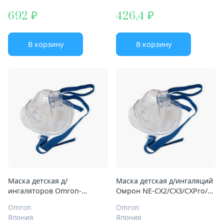
692
426,4
В корзину
В корзину
Маска детская д/
Маска детская д/ингаляций
ингаляторов Omron-
Омрон NE-CX2/CX3/CXPro/
CX2/CX3/CXPro/U22/C28/C29/
С20/С21/С24/С24KIDS/С28/
Omron
Omron
С30/С24/С24Kids/С20/С21/
СХ3/
Япония
Япония
С900
СХPro/C20/C21/C24/C24Kids/C2