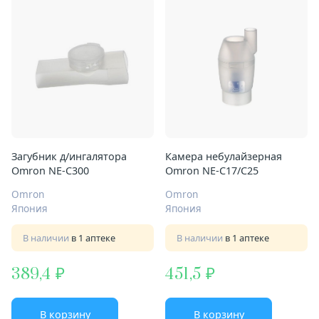
Загубник д/ингалятора
Камера небулайзерная
Omron NE-C300
Omron NE-C17/C25
Omron
Omron
Япония
Япония
В наличии
в 1 аптеке
В наличии
в 1 аптеке
389,4
451,5
В корзину
В корзину