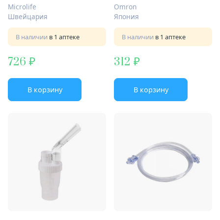
С24Kids/C20/C900
Microlife
Omron
Швейцария
Япония
В наличии
в 1 аптеке
В наличии
в 1 аптеке
726
312
В корзину
В корзину