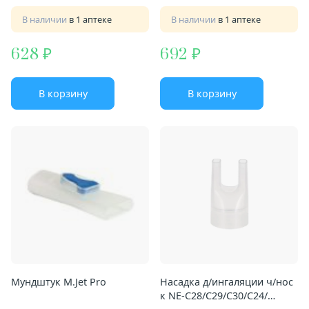
В наличии
в 1 аптеке
В наличии
в 1 аптеке
628
692
В корзину
В корзину
Мундштук M.Jet Pro
Насадка д/ингаляции ч/нос
к NE-C28/C29/C30/С24/