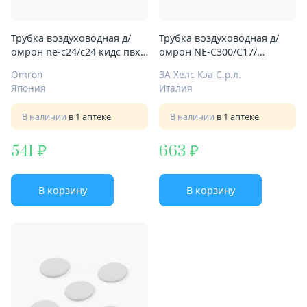
Трубка воздуховодная д/
Трубка воздуховодная д/
омрон ne-c24/с24 кидс пвх
омрон NE-C300/C17/
100см
С25/Neko Kat ПВХ 100см
Omron
ЗА Хелс Кэа С.р.л.
Япония
Италия
В наличии
в 1 аптеке
В наличии
в 1 аптеке
541
663
В корзину
В корзину