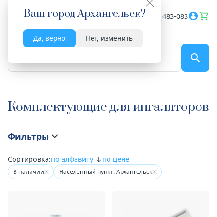
Ваш город
Архангельск
?
Весь сайт
8182 483-083
Да, верно
Нет, изменить
По названию...
Комплектующие для ингаляторов
Фильтры
Сортировка:
по алфавиту
по цене
В наличии
Населенный пункт: Архангельск