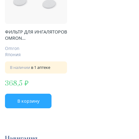
ФИЛЬТР ДЛЯ ИНГАЛЯТОРОВ
OMRON
CX/CX2/CX3/CXPRO/C30/C24
Omron
KIDS/С20/C21 №5
Япония
В наличии
в 1 аптеке
368,5
В корзину
Навигация