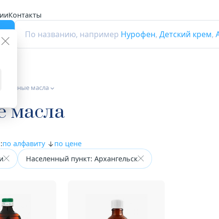
ии
Контакты
г
По названию, например
Нурофен
,
Детский крем
,
тительные масла
е масла
:
по алфавиту
по цене
и
Населенный пункт: Архангельск