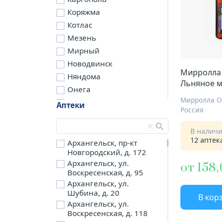
Коряжма
Котлас
Мезень
Мирный
Новодвинск
Мирролла
Няндома
Льняное м
Онега
примен 2
Мирролла 
Северодвинск
Аптеки
Россия
Сольвычегодск
Шенкурск
В налич
12 аптек
д. Бережная
Архангельск, пр-кт
Новгородский, д. 172
д. Петариха
Архангельск, ул.
от 158,
д. Согра
Воскресенская, д. 95
п. Березник
Архангельск, ул.
п. Боброво
Шубина, д. 20
В кор
Архангельск, ул.
п. Вычегодский
Воскресенская, д. 118
п. Двинской,