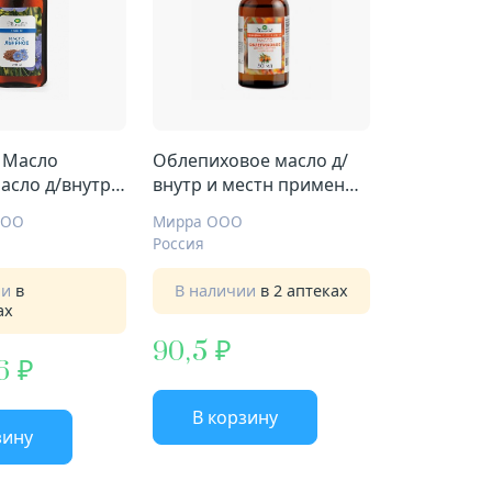
 Масло
Облепиховое масло д/
асло д/внутр
внутр и местн примен
50мл
фл 50мл
ООО
Мирра ООО
Россия
ии
в
В наличии
в 2 аптеках
ах
90,5
6
В корзину
зину