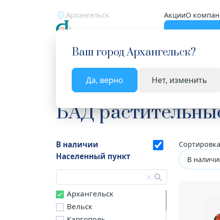
Архангельск
Акции
О компан
Катало
Ваш город
Архангельск
?
Да, верно
Нет, изменить
Главная
Каталог
Лекарства и БАД
БАД рас
БАД растительны
В наличии
Сортировка
Населенный пункт
В наличи
Архангельск
Вельск
Каргополь