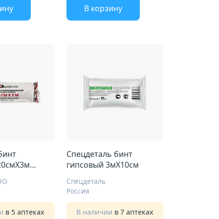
зину
В корзину
бинт
Спецдеталь бинт
20смX3м
гипсовый 3мX10см
атыв
ОО
Спецдеталь
Россия
ии
в 5 аптеках
В наличии
в 7 аптеках