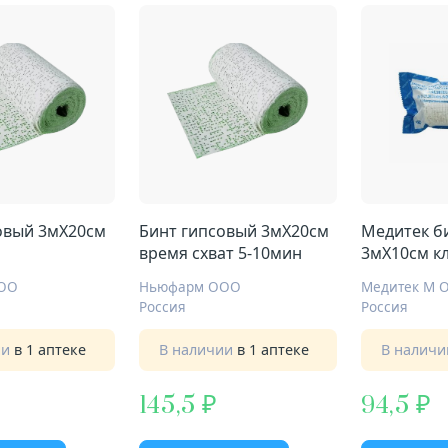
овый 3мX20см
Бинт гипсовый 3мX20см
Медитек б
время схват 5-10мин
3мX10см к
ОО
Ньюфарм ООО
Медитек М 
Россия
Россия
ии
в 1 аптеке
В наличии
в 1 аптеке
В налич
145,5
94,5