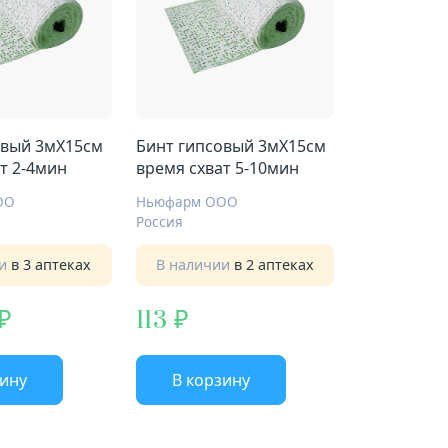
овый 3мX15см
Бинт гипсовый 3мX15см
т 2-4мин
время схват 5-10мин
ОО
Ньюфарм ООО
Россия
ии
в 3 аптеках
В наличии
в 2 аптеках
113
зину
В корзину