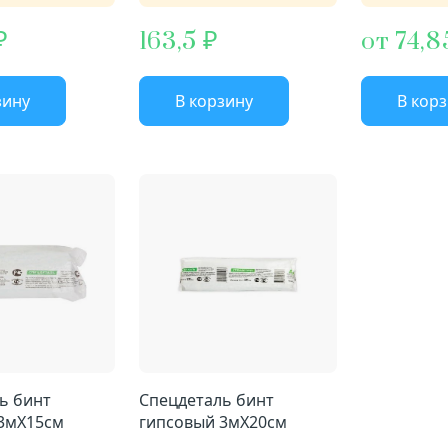
163,5
от 74,8
зину
В корзину
В кор
ь бинт
Спецдеталь бинт
3мX15см
гипсовый 3мX20см