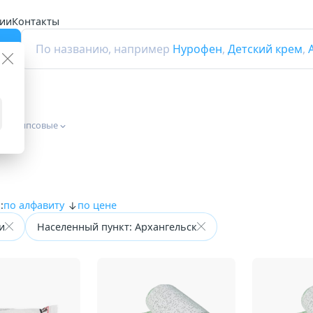
ии
Контакты
г
По названию, например
Нурофен
,
Детский крем
,
нты гипсовые
:
по алфавиту
по цене
и
Населенный пункт: Архангельск