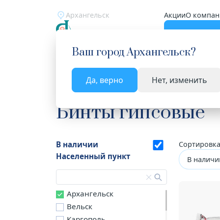
Архангельск
Акции
О компан
Катало
Ваш город
Архангельск
?
Да, верно
Нет, изменить
Главная
Каталог
Медицинские изделия
Би
Бинты гипсовые
В наличии
Сортировка
Населенный пункт
В наличи
Архангельск
Вельск
Каргополь