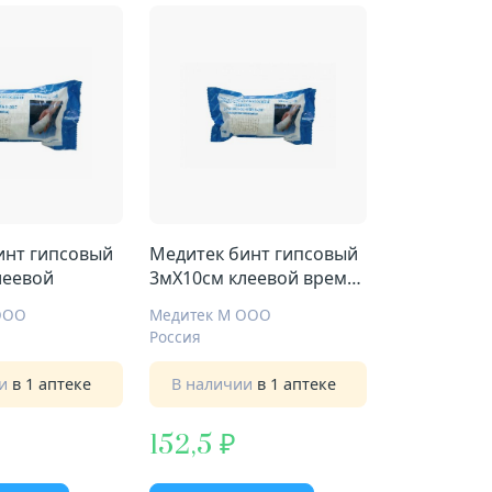
инт гипсовый
Медитек бинт гипсовый
леевой
3мX10см клеевой время
схват 2-4мин
ООО
Медитек М ООО
Россия
ии
в 1 аптеке
В наличии
в 1 аптеке
152,5