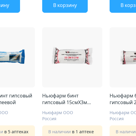
зину
В корзину
В кор
инт гипсовый
Ньюфарм бинт
Ньюфарм 
леевой
гипсовый 15смX3м
гипсовый 
быстросхватыв
быстросхв
 ООО
Ньюфарм ООО
Ньюфарм О
Россия
Россия
ии
в 5 аптеках
В наличии
в 1 аптеке
В налич