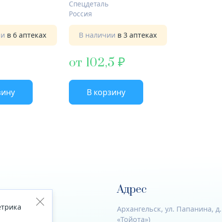
Спецдеталь
Россия
ии
в 6 аптеках
В наличии
в 3 аптеках
от 102,5
зину
В корзину
Адрес
етрика
акты
Архангельск, ул. Папанина, д
«Тойота»)