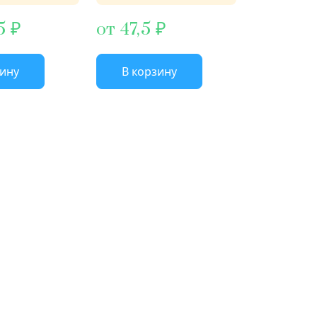
5
от 47,5
зину
В корзину