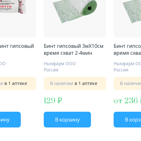
инт гипсовый
Бинт гипсовый 3мX10см
Бинт гипс
время схват 2-4мин
время схва
ОО
Ньюфарм ООО
Ньюфарм О
Россия
Россия
ии
в 1 аптеке
В наличии
в 1 аптеке
В налич
129
от 236
зину
В корзину
В кор