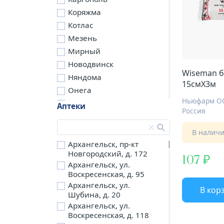
Коряжма
Котлас
Мезень
Мирный
Новодвинск
Wiseman б
Няндома
15смX3м
Онега
Ньюфарм О
Северодвинск
Аптеки
Россия
Сольвычегодск
Шенкурск
В налич
д. Бережная
Архангельск, пр-кт
Новгородский, д. 172
д. Петариха
107
Архангельск, ул.
д. Согра
Воскресенская, д. 95
п. Березник
Архангельск, ул.
В кор
п. Боброво
Шубина, д. 20
Архангельск, ул.
п. Вычегодский
Воскресенская, д. 118
п. Двинской,