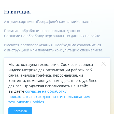
Навигация
Акции
Ассортимент
География
О компании
Контакты
Политика обработки персональных данных
Согласие на обработку персональных данных на сайте
Имеются противопоказания. Необходимо ознакомиться
с инструкцией или получить консультацию специалиста.
© 2023—2026 Все права защищены.
Мы используем технологию Cookies и сервиса
Яндекс-метрика для оптимизации работы веб-
Адрес
сайта, анализа трафика, персонализации
Архангельск, ул. Папанина, д. 19 (вход в здание со стороны
контента, помогающую нам сделать его удобнее
автоцентра «Тойота»)
для вас. Продолжая использовать наш сайт,
вы даете
согласие на обработку
Приемная Генерального директора
пользовательских данных с использованием
Телефон
+7 (8182) 63-60-31
технологии Cookies
.
Факс
+7 (8182) 68-66-71
Согласен
Эл. почта
office@aptekaf.ru