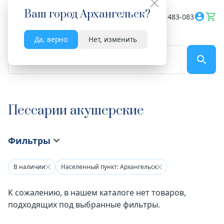
Ваш город
Архангельск
?
Весь сайт
8182 483-083
Да, верно
Нет, изменить
По названию...
Пессарии акушерские
Фильтры
В наличии
Населенный пункт: Архангельск
К сожалению, в нашем каталоге нет товаров,
подходящих под выбранные фильтры.