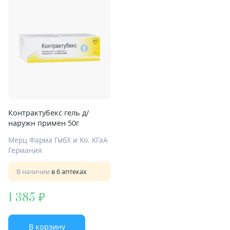
Контрактубекс гель д/
наружн примен 50г
Мерц Фарма ГмбХ и Ко. КГаА
Германия
В наличии
в 6 аптеках
1 385
В корзину