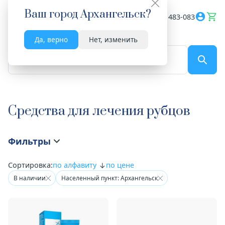
Ваш город
Архангельск
?
Весь сайт
8182 483-083
Да, верно
Нет, изменить
По названию...
Средства для лечения рубцов
Фильтры
Сортировка:
по алфавиту
по цене
В наличии
Населенный пункт: Архангельск