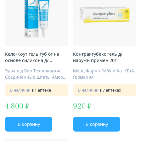
Кело-Коут гель туб 6г на
Контрактубекс гель д/
основе силикона д/
наружн примен 20г
рассасыв рубцов
Эдвансд Био Технолоджис
Мерц Фарма ГмбХ и Ко. КГаА
Соединенные Штаты Америки
Германия
В наличии
в 1 аптеке
В наличии
в 7 аптеках
4 800
920
В корзину
В корзину