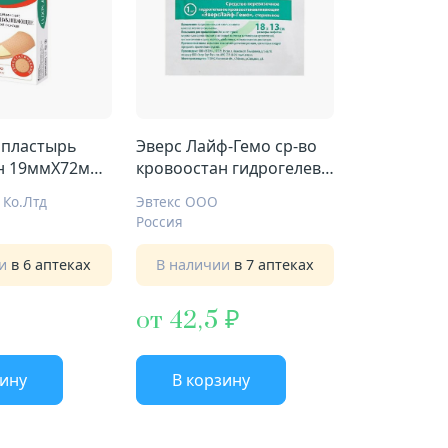
 пластырь
Эверс Лайф-Гемо ср-во
н 19ммX72мм
кровоостан гидрогелев
ерн осн
18смX13см
 Кo.Лтд
Эвтекс ООО
Россия
ии
в 6 аптеках
В наличии
в 7 аптеках
от 42,5
зину
В корзину