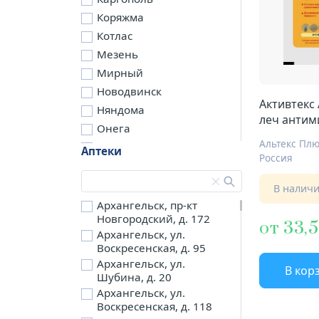
Коряжма
Котлас
Мезень
Мирный
Новодвинск
Активтекс
Няндома
леч анти
Онега
10смX10с
Альтекс Пл
Северодвинск
кровооста
Аптеки
Россия
Сольвычегодск
Шенкурск
В налич
д. Бережная
Архангельск, пр-кт
Новгородский, д. 172
д. Петариха
от 33,5
Архангельск, ул.
д. Согра
Воскресенская, д. 95
п. Березник
Архангельск, ул.
В кор
п. Боброво
Шубина, д. 20
Архангельск, ул.
п. Вычегодский
Воскресенская, д. 118
п. Двинской,