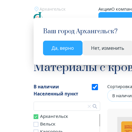
Архангельск
Акции
О компан
Катало
Ваш город
Архангельск
?
Да, верно
Нет, изменить
Главная
Каталог
Медицинские изделия
Ма
Материалы с кро
В наличии
Сортировка
Населенный пункт
В наличи
Архангельск
Вельск
Каргополь