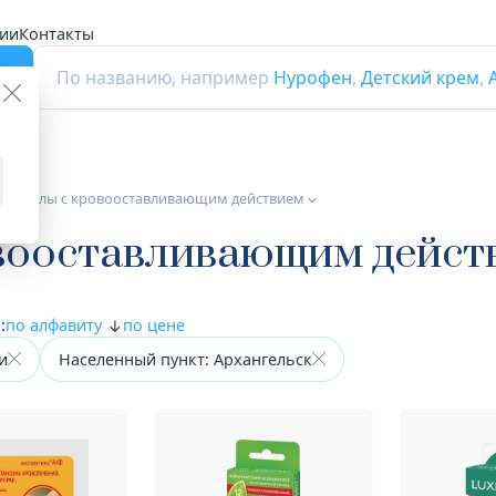
ии
Контакты
г
По названию, например
Нурофен
,
Детский крем
,
териалы с кровооставливающим действием
вооставливающим дейст
:
по алфавиту
по цене
и
Населенный пункт: Архангельск