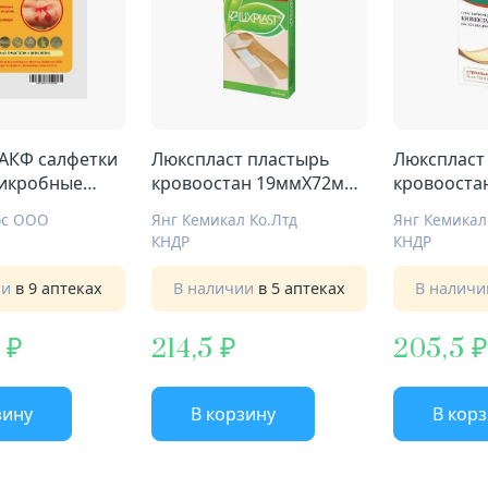
 АКФ салфетки
Люкспласт пластырь
Люкспласт
микробные
кровоостан 19ммX72мм
кровооста
м №1
№12 полимерн осн
№15 полим
юс ООО
Янг Кемикал Кo.Лтд
Янг Кемикал
навл
КНДР
КНДР
ии
в 9 аптеках
В наличии
в 5 аптеках
В налич
214,5
205,5
зину
В корзину
В кор