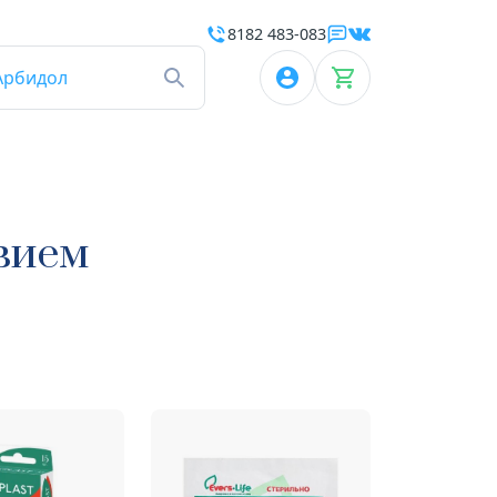
8182 483-083
Арбидол
вием