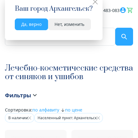
Ваш город
Архангельск
?
Весь сайт
8182 483-083
Да, верно
Нет, изменить
По названию...
Лечебно-косметические средства
от синяков и ушибов
Фильтры
Сортировка:
по алфавиту
по цене
В наличии
Населенный пункт: Архангельск