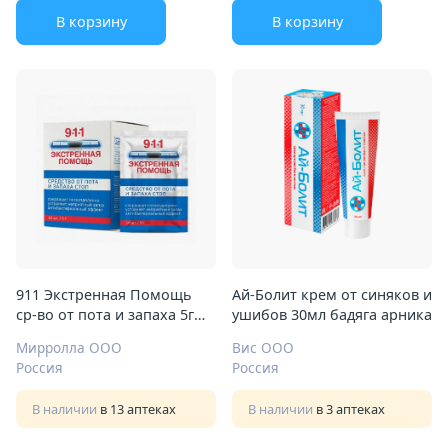
В корзину
В корзину
911 Экстренная Помощь
Ай-Болит крем от синяков и
ср-во от пота и запаха 5г
ушибов 30мл бадяга арника
№10
Мирролла ООО
Вис ООО
Россия
Россия
В наличии
в 13 аптеках
В наличии
в 3 аптеках