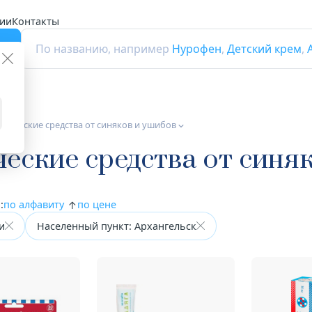
ии
Контакты
г
По названию, например
Нурофен
,
Детский крем
,
тические средства от синяков и ушибов
еские средства от синя
:
по алфавиту
по цене
и
Населенный пункт: Архангельск