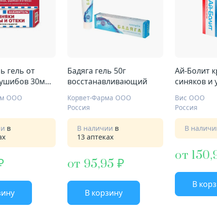
ь гель от
Бадяга гель 50г
Ай-Болит к
 ушибов 30мл
восстанавливающий
синяков и
бадяга арн
рм ООО
Корвет-Фарма ООО
Вис ООО
Россия
Россия
ии
в
В наличии
в
В налич
ах
13 аптеках
от 150,
от 95,95
В кор
зину
В корзину