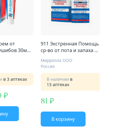
рем от
911 Экстренная Помощь
 ушибов 30мл
ср-во от пота и запаха 5г
ика
№10
Мирролла ООО
Россия
ии
в 3 аптеках
В наличии
в
13 аптеках
9
81
зину
В корзину