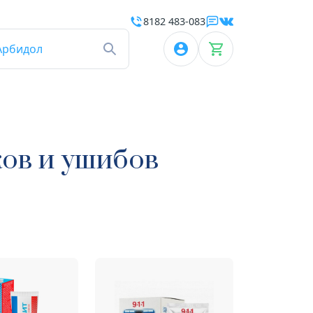
8182 483-083
Арбидол
ков и ушибов