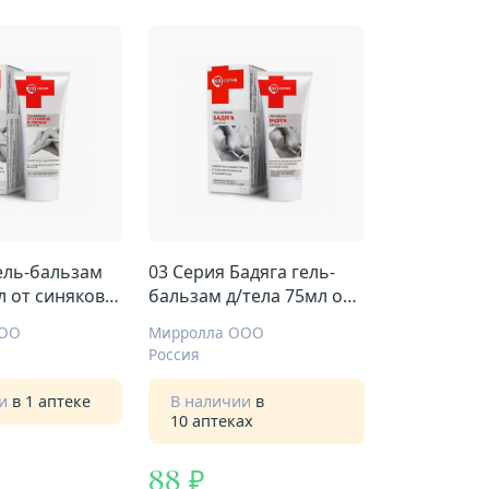
ель-бальзам
03 Серия Бадяга гель-
л от синяков и
бальзам д/тела 75мл от
синяков
ООО
Мирролла ООО
Россия
ии
в 1 аптеке
В наличии
в
10 аптеках
88