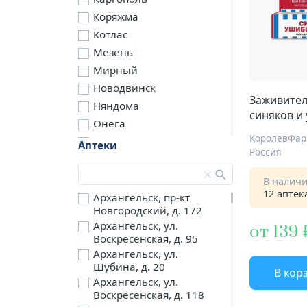
Коряжма
Котлас
Мезень
Мирный
Новодвинск
Заживител
Няндома
синяков и
Онега
бадяга
КоролевФа
Северодвинск
Аптеки
Россия
Сольвычегодск
Шенкурск
В налич
12 аптек
д. Бережная
Архангельск, пр-кт
Новгородский, д. 172
д. Петариха
Архангельск, ул.
от 139
д. Согра
Воскресенская, д. 95
п. Березник
Архангельск, ул.
п. Боброво
Шубина, д. 20
В кор
Архангельск, ул.
п. Вычегодский
Воскресенская, д. 118
п. Двинской,