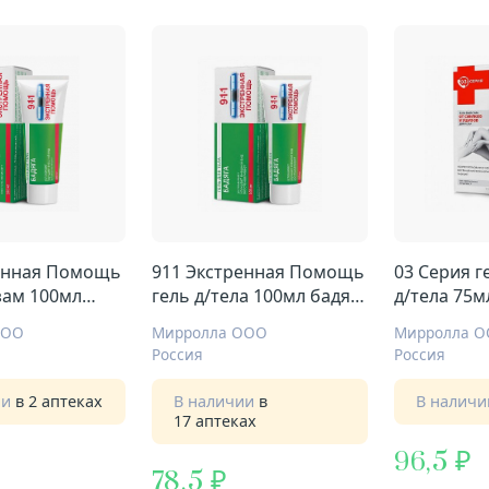
енная Помощь
911 Экстренная Помощь
03 Серия г
зам 100мл
гель д/тела 100мл бадяга
д/тела 75м
от синяков и ушибов
ушибов
ООО
Мирролла ООО
Мирролла 
Россия
Россия
ии
в 2 аптеках
В наличии
в
В налич
17 аптеках
96,5
78,5