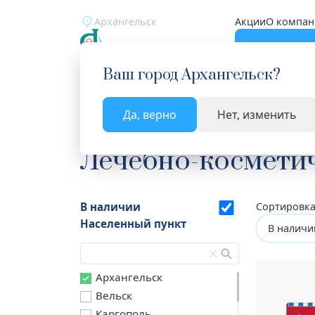
Архангельск
Акции
О компан
Катало
Ваш город
Архангельск
?
Да, верно
Нет, изменить
Главная
Каталог
Косметика
Лечебно-косме
Лечебно-косметич
В наличии
Сортировка
Населенный пункт
В наличи
Архангельск
Вельск
Каргополь