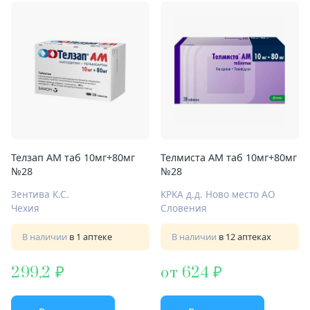
Телзап АМ таб 10мг+80мг
Телмиста АМ таб 10мг+80мг
№28
№28
Зентива К.С.
КРКА д.д. Ново место АО
Чехия
Словения
В наличии
в 1 аптеке
В наличии
в 12 аптеках
299,2
от 624