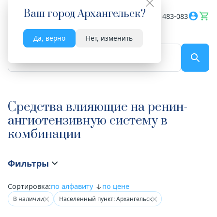
Ваш город
Архангельск
?
Весь сайт
8182 483-083
Да, верно
Нет, изменить
По названию...
Средства влияющие на ренин-
ангиотензивную систему в
комбинации
Фильтры
Сортировка:
по алфавиту
по цене
В наличии
Населенный пункт: Архангельск