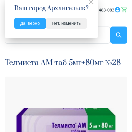
Ваш город
Архангельск
?
Весь сайт
8182 483-083
Да, верно
Нет, изменить
По названию...
Телмиста АМ таб 5мг+80мг №28