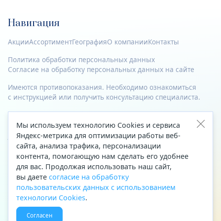
Навигация
Акции
Ассортимент
География
О компании
Контакты
Политика обработки персональных данных
Согласие на обработку персональных данных на сайте
Имеются противопоказания. Необходимо ознакомиться
с инструкцией или получить консультацию специалиста.
© 2023—2026 Все права защищены.
Мы используем технологию Cookies и сервиса
Яндекс-метрика для оптимизации работы веб-
Адрес
сайта, анализа трафика, персонализации
Архангельск, ул. Папанина, д. 19 (вход в здание со стороны
контента, помогающую нам сделать его удобнее
автоцентра «Тойота»)
для вас. Продолжая использовать наш сайт,
вы даете
согласие на обработку
Приемная Генерального директора
пользовательских данных с использованием
Телефон
+7 (8182) 63-60-31
технологии Cookies
.
Факс
+7 (8182) 68-66-71
Согласен
Эл. почта
office@aptekaf.ru