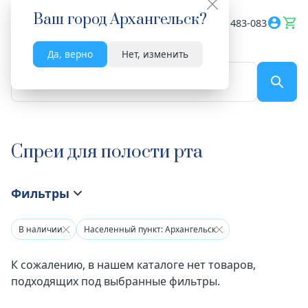
Ваш город
Архангельск
?
Весь сайт
8182 483-083
Да, верно
Нет, изменить
По названию...
Спреи для полости рта
Фильтры
В наличии
Населенный пункт: Архангельск
К сожалению, в нашем каталоге нет товаров,
подходящих под выбранные фильтры.