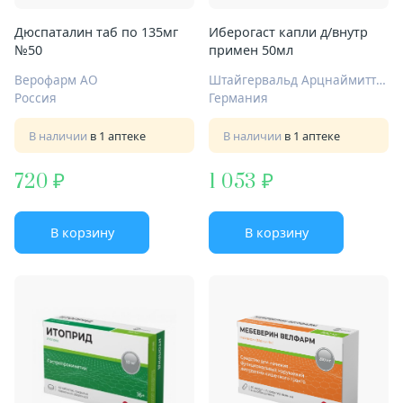
Дюспаталин таб по 135мг
Иберогаст капли д/внутр
№50
примен 50мл
Верофарм АО
Штайгервальд Арцнаймиттельверк ГмбХ
Россия
Германия
В наличии
в 1 аптеке
В наличии
в 1 аптеке
720
1 053
В корзину
В корзину