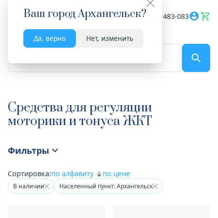
Ваш город
Архангельск
?
Весь сайт
8182 483-083
Да, верно
Нет, изменить
По названию...
Средства для регуляции
моторики и тонуса ЖКТ
Фильтры
Сортировка:
по алфавиту
по цене
В наличии
Населенный пункт: Архангельск