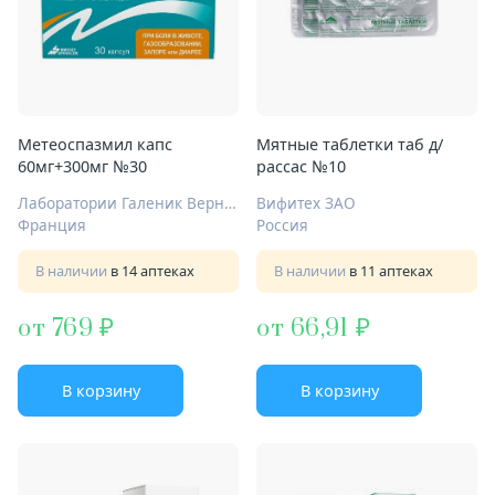
Метеоспазмил капс
Мятные таблетки таб д/
60мг+300мг №30
рассас №10
Лаборатории Галеник Вернен
Вифитех ЗАО
Франция
Россия
В наличии
в 14 аптеках
В наличии
в 11 аптеках
от 769
от 66,91
В корзину
В корзину