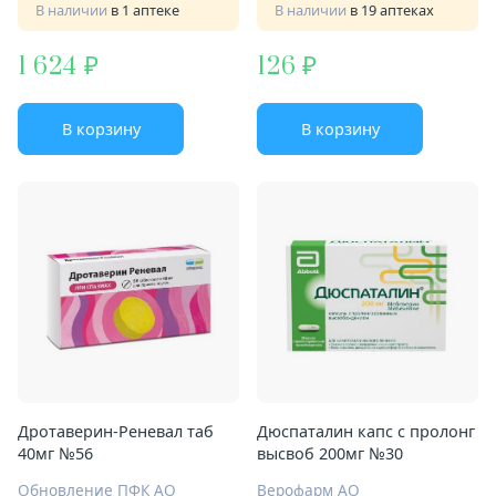
В наличии
в 1 аптеке
В наличии
в 19 аптеках
1 624
126
В корзину
В корзину
Дротаверин-Реневал таб
Дюспаталин капс с пролонг
40мг №56
высвоб 200мг №30
Обновление ПФК АО
Верофарм АО