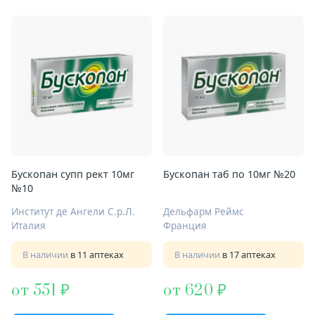
Бускопан супп рект 10мг
Бускопан таб по 10мг №20
№10
Институт де Ангели С.р.Л.
Дельфарм Реймс
Италия
Франция
В наличии
в 11 аптеках
В наличии
в 17 аптеках
от 551
от 620