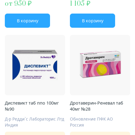
от 950
1 105
В корзину
В корзину
Диспевикт таб ппо 100мг
Дротаверин-Реневал таб
№90
40мг №28
Д-р Редди`с Лабораторис Лтд
Обновление ПФК АО
Индия
Россия