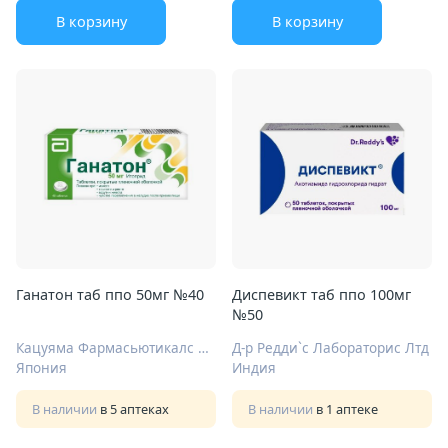
В корзину
В корзину
Ганатон таб ппо 50мг №40
Диспевикт таб ппо 100мг
№50
Кацуяма Фармасьютикалс К.К., Кацуяма Плант
Д-р Редди`с Лабораторис Лтд
Япония
Индия
В наличии
в 5 аптеках
В наличии
в 1 аптеке