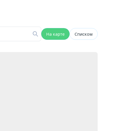
На карте
Списком