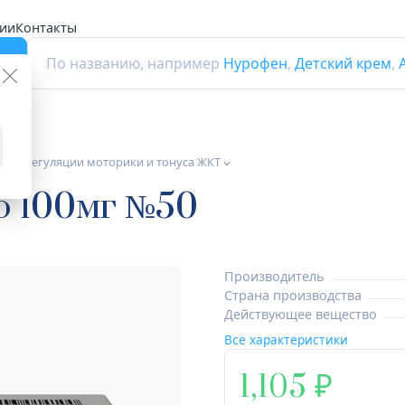
ии
Контакты
г
По названию, например
Нурофен
,
Детский крем
,
 для регуляции моторики и тонуса ЖКТ
о 100мг №50
Производитель
Страна производства
Действующее вещество
Все характеристики
1,105