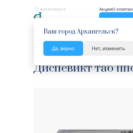
Архангельск
Акции
О компан
Катало
Ваш город
Архангельск
?
Да, верно
Нет, изменить
Главная
Каталог
Лекарства и БАД
Средства
Диспевикт таб пп