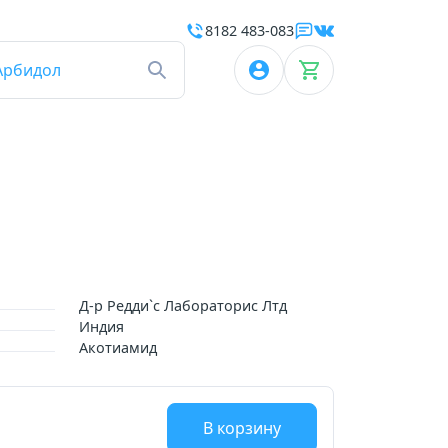
8182 483-083
Арбидол
Д-р Редди`с Лабораторис Лтд
Индия
Акотиамид
В корзину