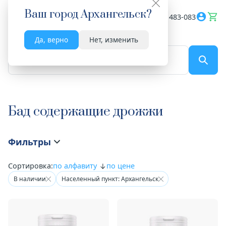
Ваш город
Архангельск
?
Весь сайт
8182 483-083
Да, верно
Нет, изменить
По названию...
Бад содержащие дрожжи
Фильтры
Сортировка:
по алфавиту
по цене
В наличии
Населенный пункт: Архангельск