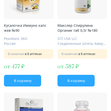
Кусалочка Иммуно капс
Макслер Спирулина
жев №90
Органик таб 0,5г №180
РеалКапс ЗАО
GTI USA LLC
Россия
Соединенные Штаты Америки
В наличии
в 8 аптеках
В наличии
в 8 аптеках
от 477
от 587
В корзину
В корзину