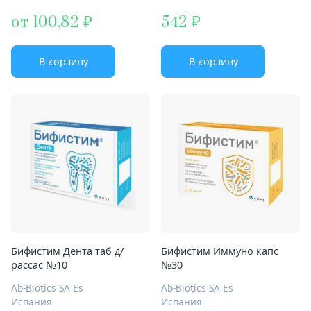
от 100,82
542
В корзину
В корзину
Бифистим Дента таб д/
Бифистим Иммуно капс
рассас №10
№30
Ab-Biotics SA Es
Ab-Biotics SA Es
Испания
Испания