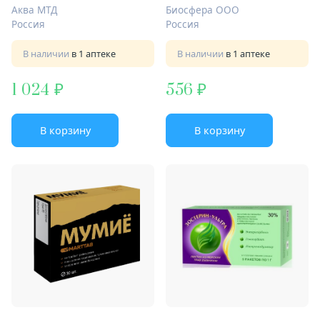
кап 20мл
Аква МТД
Биосфера ООО
Россия
Россия
В наличии
в 1 аптеке
В наличии
в 1 аптеке
1 024
556
В корзину
В корзину