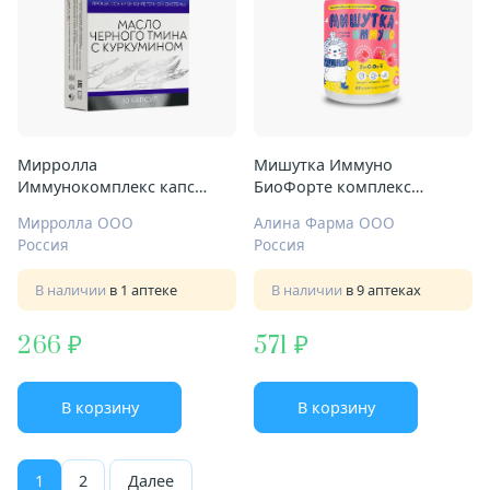
Мирролла
Мишутка Иммуно
Иммунокомплекс капс
БиоФорте комплекс
700мг №30 масло черн
Zn+C+D3+E пастилки жев
Мирролла ООО
Алина Фарма ООО
тмина куркумин
№60 малина
Россия
Россия
В наличии
в 1 аптеке
В наличии
в 9 аптеках
266
571
В корзину
В корзину
1
2
Далее