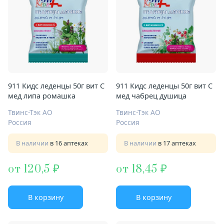
911 Кидс леденцы 50г вит C
911 Кидс леденцы 50г вит C
мед липа ромашка
мед чабрец душица
Твинс-Тэк АО
Твинс-Тэк АО
Россия
Россия
В наличии
в 16 аптеках
В наличии
в 17 аптеках
от 120,5
от 18,45
В корзину
В корзину